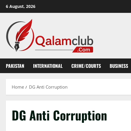
Skip
6 August, 2026
to
content
PAKISTAN
INTERNATIONAL
CRIME/COURTS
BUSINESS
Home
DG Anti Corruption
DG Anti Corruption