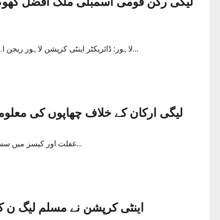
لیگی رکن قومی اسمبلی ملک افضل کھوکھ
لاہور: ڈائریکٹر اینٹی کرپشن لاہور ریجن اے نے پنجاب ماڈل بازار کمپنی میں غیرقانونی تعیناتیوں کے معاملہ پر...
لیگی ارکان کے خلاف چھاپوں کی معلوما
غفلت اور کیسز میں سست روی،، اعجاز حسین شاہ کے گلے پڑ گئی،، ڈی جی اینٹی کرپشن...
اینٹی کرپشن نے مسلم لیگ ن ک