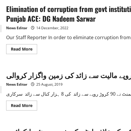
Elimination of corruption from govt institu
Punjab ACE: DG Nadeem Sarwar
News Editor
14 December, 2022
Our Staff Reporter In order to eliminate corruption from
Read
Read More
more
about
Elimination
of
corruption
from
govt
institutions
News Editor
25 August, 2019
will
be
ensured
by
making
Read
Read More
reforms
more
in
about
Punjab
اینٹی
ACE:
کرپشن
DG
اسٹیبلمشمنٹ
Nadeem
نے
Sarwar