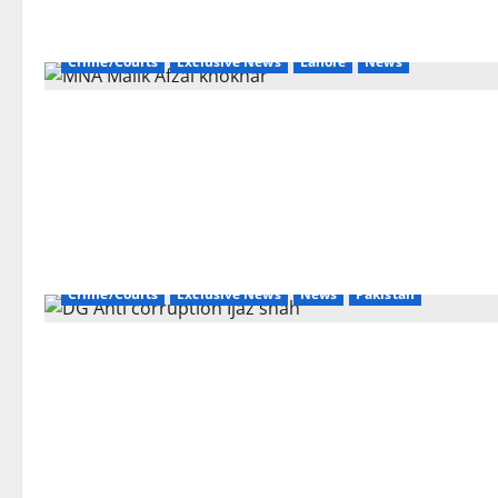
Crime/Courts
Exclusive News
Lahore
News
Crime/Courts
Exclusive News
News
Pakistan