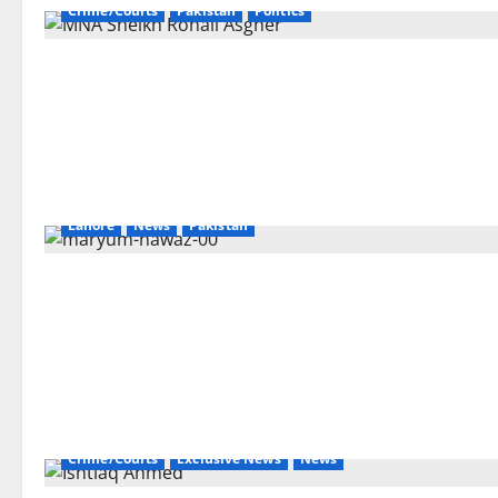
Crime/Courts
Pakistan
Politics
Lahore
News
Pakistan
Crime/Courts
Exclusive News
News