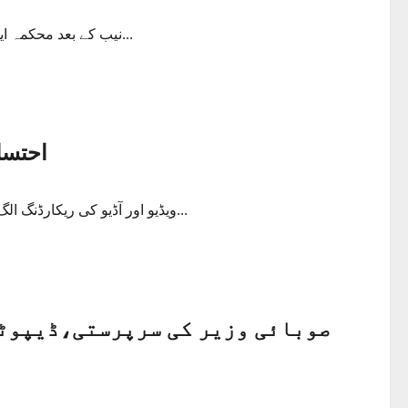
نیب کے بعد محکمہ اینٹی کرپشن پنجاب بھی متحرک ہو گیا، مسلم لیگ ن کے رہنما شیخ...
احتسا
ویڈیو اور آڈیو کی ریکارڈنگ الگ لگ کی ہے۔ مسلم لیگ ن کےرہنماشہبازشریف اورمریم نواز نے...
صوبائی وزیر کی سرپرستی،ڈیپوٹی