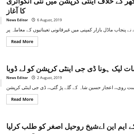
ر کے خلاف اینٹی کرپشن میں نئی انکوائری
90
کروڑ
کا آغاز
روپے
مالیت
سے
News Editor
6 August, 2019
زائد
کی
زمین
واگزار
کروالی
Read
Read More
more
about
لیگی
رکن
قومی
ت لیک ہونا ڈی جی اینٹی کرپشن کو لے ڈوبا
اسمبلی
ملک
افضل
News Editor
2 August, 2019
کھوکھر
کے
خلاف
اینٹی
کرپشن
Read
Read More
میں
more
نئی
about
انکوائری
لیگی
کا
ارکان
آغاز
کے
ے ایم این اےشیخ روحیل اصغر کو طلب کرلیا
خلاف
چھاپوں
کی