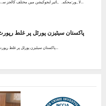
لاہور:محکمہ ہائیر ایجوکیشن میں مختلف کالجز سے آئے افسران کے خلاف کرپشن پر ایکشن شروع۔کرپشن شکایات پر...
پاکستان سیٹیزن پورٹل پر غلط رپورٹ
پاکستان سیٹیزن پورٹل پر غلط رپورٹ بھجوانا پولیس افسران کے گلے پڑ گیا،،، وزیراعلی کو ارسال کردہ...