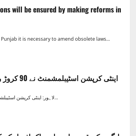
tions will be ensured by making reforms in
 Punjab it is necessary to amend obsolete laws...
اینٹی کرپشن اسٹیبلمشمنٹ نے 90 کروڑ روپے مالیت سے زائد کی زمین واگزار کروالی
لاہور: اینٹی کرپشن اسٹیبلشمنٹ نے 90 کروڑ روپے سے زائد کی 8 ہزار کنال سے زائد سرکاری...