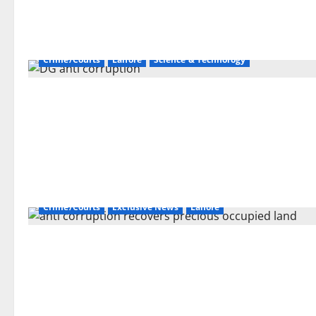
Crime/Courts
Lahore
Science & Technology
Crime/Courts
Exclusive News
Lahore