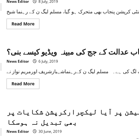
News Editor
8 July, 2019
معلومات
لیک
ہونا
ڈی
جی
Read
Read More
اینٹی
more
کرپشن
about
کو
اینٹی
لے
کرپشن
ڈوبا
نے
ب عدالت کے جج کی مبینہ ویڈیو کیسے بنی؟
مسلم
لیگ
ن
News Editor
6 July, 2019
کے
ایم
این
اےشیخ
روحیل
Read
Read More
اصغر
more
کو
about
طلب
احتساب
کرلیا
عدالت
کے
شن پر آیا لیکچرارکرپشن شکایات پر
جج
کی
مبینہ
بھی تبدیل نہ ہوسکا
ویڈیو
کیسے
بنی؟
News Editor
30 June, 2019