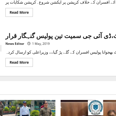
Read
Read More
more
about
صوبائی
وزیر
کی
،ڈی آئی جی سمیت تین پولیس گنہگار قرار
سرپرستی،ڈیپوٹیشن
پر
آیا
News Editor
1 May, 2019
لیکچرارکرپشن
شکایات
پر
بھی
تبدیل
Read
Read More
نہ
more
ہوسکا
about
پاکستان
سیٹیزن
پورٹل
پر
غلط
رپورٹ،ڈی
آئی
جی
سمیت
تین
پولیس
گنہگار