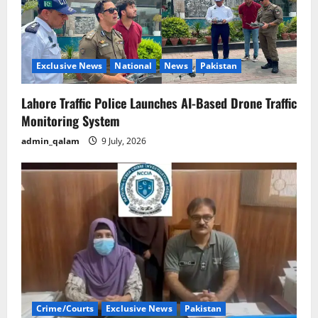
Exclusive News
National
News
Pakistan
Lahore Traffic Police Launches AI-Based Drone Traffic
Monitoring System
admin_qalam
9 July, 2026
Crime/Courts
Exclusive News
Pakistan