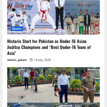
Sports
Historic Start for Pakistan as Under-16 Asian
JiuJitsu Champions and “Best Under-16 Team of
Asia”
admin_qalam
14 July, 2026