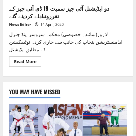
دو ایڈیشنل آئی جیز سمیت 19 ڈی آئی جیز کے
تقرروتبادلے کردیئے گئے
News Editor
14 April, 2020
لاہور(نمائندہ خصوصی) محکمہ سروسز اینڈ جنرل
ایڈمنسٹریشن پنجاب کی جانب سے جاری کردہ نوٹیفکیشن
کے مطابق ایڈیشنل...
Read
Read More
more
about
دو
ایڈیشنل
آئی
جیز
YOU MAY HAVE MISSED
سمیت
19
ڈی
آئی
جیز
کے
تقرروتبادلے
کردیئے
گئے