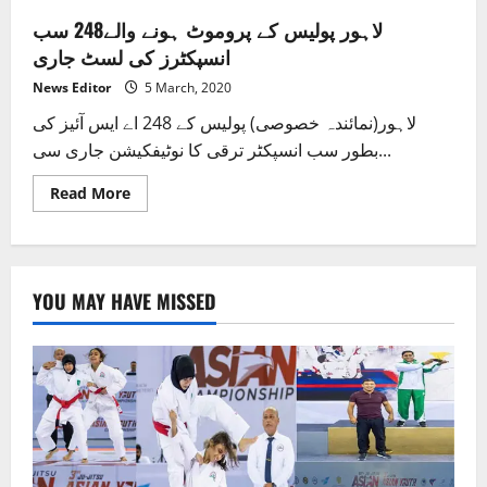
لاہور پولیس کے پروموٹ ہونے والے248 سب
انسپکٹرز کی لسٹ جاری
News Editor
5 March, 2020
لاہور(نمائندہ خصوصی) پولیس کے 248 اے ایس آئیز کی
بطور سب انسپکٹر ترقی کا نوٹیفکیشن جاری سی...
Read
Read More
more
about
لاہور
پولیس
کے
پروموٹ
YOU MAY HAVE MISSED
ہونے
والے248
سب
انسپکٹرز
کی
لسٹ
جاری