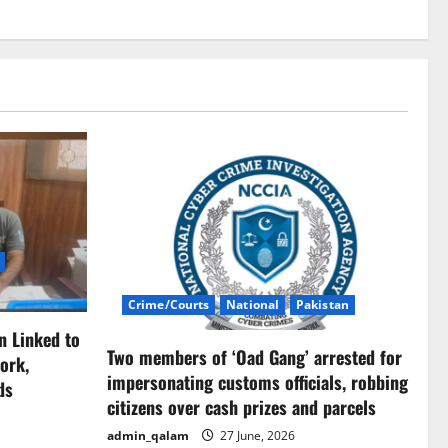
Crime/Courts
National
Pakistan
n Linked to
Two members of ‘Oad Gang’ arrested for
ork,
impersonating customs officials, robbing
ds
citizens over cash prizes and parcels
admin_qalam
27 June, 2026