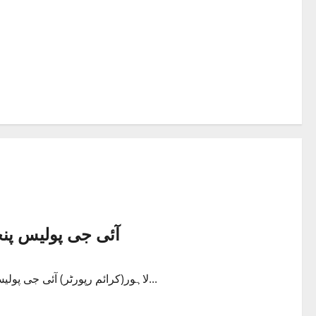
آئی جی پولیس پنجاب نے 8 اضلاع کے ڈی پی ا
لاہور(کرائم رپورٹر) آئی جی پولیس پنجاب شعیب دستگیر نے 8 اضلاع کے ڈی پی اوز کے تقرروتبادلوں...