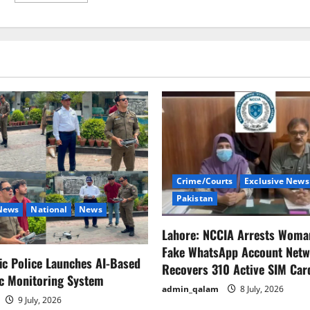
about
آئی
جی
پولیس
پنجاب
نے
8
اضلاع
کے
ڈی
پی
اوز
کو
تبدیل
کردیا
Crime/Courts
Exclusive News
Pakistan
 News
National
News
Lahore: NCCIA Arrests Woma
Fake WhatsApp Account Netw
fic Police Launches AI-Based
Recovers 310 Active SIM Car
ic Monitoring System
admin_qalam
8 July, 2026
9 July, 2026