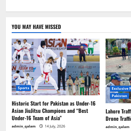
YOU MAY HAVE MISSED
Sports
Exclusive
Pakistan
Historic Start for Pakistan as Under-16
Asian JiuJitsu Champions and “Best
Lahore Traf
Under-16 Team of Asia”
Drone Traff
admin_qalam
14 July, 2026
admin_qalam