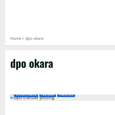
Home
dpo okara
dpo okara
Crime/Courts
Pakistan
Transfers