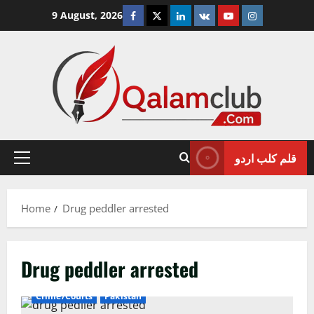
Skip
Facebook
Twitter
Linkedin
VK
Youtube
Instagram
9 August, 2026
to
content
قلم کلب اردو
Primary
Menu
Home
Drug peddler arrested
Drug peddler arrested
Crime/Courts
Pakistan