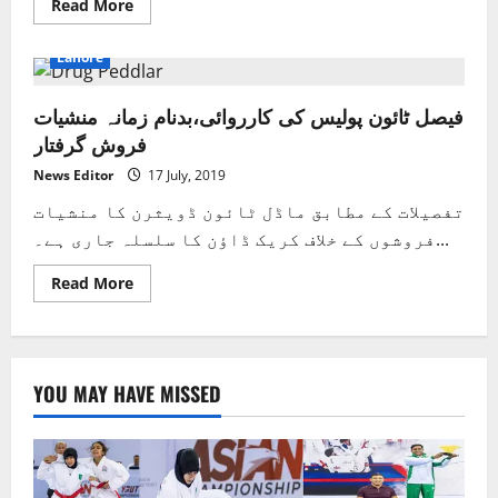
Read
Read More
more
about
ایکسپرس
Lahore
وے
پر
پولیس
فیصل ٹائون پولیس کی کارروائی،بدنام زمانہ منشیات
نےلاکھوں
روپے
فروش گرفتار
مالیت
کی
منشیات
News Editor
17 July, 2019
پکڑ
لی
تفصیلات کے مطابق ماڈل ٹائون ڈویثرن کا منشیات
فروشوں کے خلاف کریک ڈاؤن کا سلسلہ جاری ہے۔...
Read
Read More
more
about
فیصل
ٹائون
پولیس
کی
YOU MAY HAVE MISSED
کارروائی،بدنام
زمانہ
منشیات
فروش
گرفتار