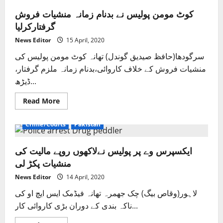
کوٹ مومن پولیس نے بدنام زمانہ منشیات فروش
گرفتارکرلیا
News Editor
15 April, 2020
سرگودھا(حافظ صیدیق گوندل) تھانہ کوٹ مومن پولیس کی
منشیات فروش کے خلاف کاروائی،بدنام زمانہ ملزم گرفتار،
ڈیڑھ...
Read
Read More
more
about
کوٹ
Crime/Courts
Pakistan
مومن
پولیس
نے
ایکسپرس وے پر پولیس نےلاکھوں روپے مالیت کی
بدنام
زمانہ
منشیات پکڑ لی
منشیات
فروش
گرفتارکرلیا
News Editor
14 April, 2020
لاہور(وقاص بیگ) چک جھمرہ تھانہ فیڈمک ایس ایچ او کی
ناکہ بندی کے دوران بڑی کاروائی کار...