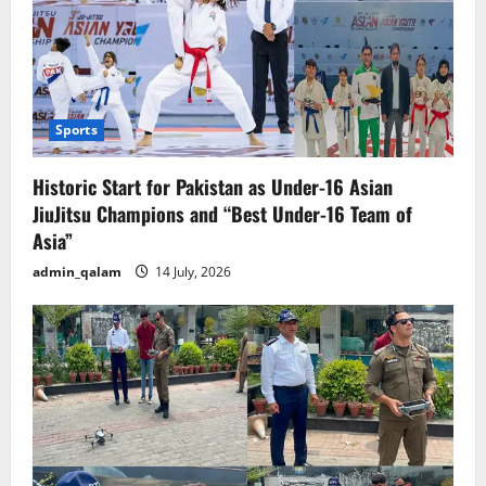
Sports
Historic Start for Pakistan as Under-16 Asian
JiuJitsu Champions and “Best Under-16 Team of
Asia”
admin_qalam
14 July, 2026