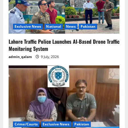
Exclusive News
National
News
Pakistan
Lahore Traffic Police Launches AI-Based Drone Traffic
Monitoring System
admin_qalam
9 July, 2026
Crime/Courts
Exclusive News
Pakistan