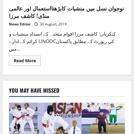
نوجوان نسل میں منشیات کابڑھتااستعمال اور عالمی
منڈی! کاشف مرزا
News Editor
30 August, 2019
کنکریاں: کاشف مرزا اقوام متحدہ کے انسدادِ منشیات و
کرائم کے ادارے UNODCکی رپورٹ کے مطابق پاکستان
میں...
Read
Read More
more
about
نوجوان
نسل
میں
منشیات
YOU MAY HAVE MISSED
کابڑھتااستعمال
اور
عالمی
منڈی!
کاشف
مرزا