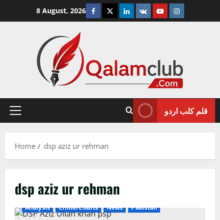
Skip
Facebook
Twitter
Linkedin
VK
Youtube
Instagram
8 August, 2026
to
content
قلم کلب اردو
Primary
Menu
Home
dsp aziz ur rehman
dsp aziz ur rehman
Analysis
Crime/Courts
News
Pakistan