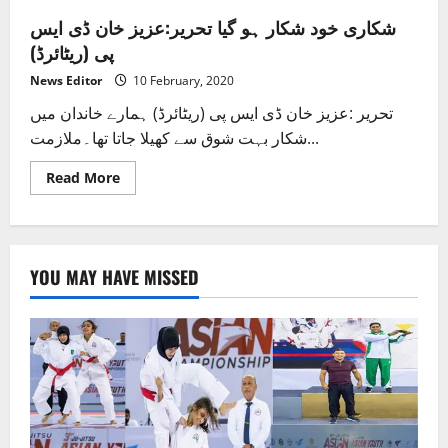
شکاری خود شکار ہو گیا تحریر:عزیز خان ڈی ایس
پی (ریٹائرڈ)
News Editor
10 February, 2020
تحریر :عزیز خان ڈی ایس پی (ریٹائرڈ) ہمارے خاندان میں
شکار بہت شوق سے کھیلا جاتا تھا۔ملازمت...
Read
Read More
more
about
شکاری
خود
شکار
ہو
YOU MAY HAVE MISSED
گیا
تحریر:عزیز
خان
ڈی
ایس
پی
(ریٹائرڈ)