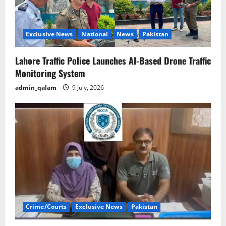
Exclusive News
National
News
Pakistan
Lahore Traffic Police Launches AI-Based Drone Traffic
Monitoring System
admin_qalam
9 July, 2026
Crime/Courts
Exclusive News
Pakistan