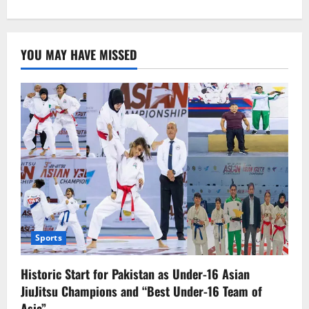
about
پنجاب
پولیس
کے23
ایس
YOU MAY HAVE MISSED
پیز
کے
تقرر
وتبادلے
کردیئے
گئے
Sports
Historic Start for Pakistan as Under-16 Asian
JiuJitsu Champions and “Best Under-16 Team of
Asia”