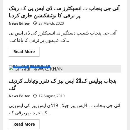
آئی جی پنجاب نے انسپکٹرز سے ڈی ایس پی کے رینک
پر ترقی کا نوٹیفکیشن جاری کردیا
News Editor
27 March, 2020
آئی جی پنجاب شعیب دستگیر نے انسپکٹرز کی ڈی ایس پی
کے عہدوں پر ترقی کا باقاعدہ...
Read
Read More
more
about
آئی
Lahore
Transfers
جی
پنجاب
نے
پنجاب پولیس کے23 ایس پیز کے تقرر وتبادلے کردیئے
انسپکٹرز
سے
گئے
ڈی
ایس
پی
News Editor
17 August, 2019
کے
رینک
آئی جی پنجاب نے 4ایس پیز جبکہ 19ڈی ایس پیز کی ایس پی
پر
کے عہدے پرترقی کے...
ترقی
کا
نوٹیفکیشن
Read
Read More
جاری
more
کردیا