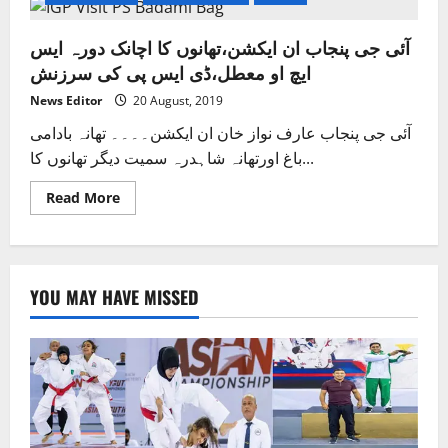
آئی جی پنجاب ان ایکشن،تھانوں کا اچانک دورہ ایس
ایچ او معطل،ڈی ایس پی کی سرزنش
News Editor
20 August, 2019
آئی جی پنجاب عارف نواز خان ان ایکشن۔۔۔۔ تھانہ بادامی
باغ اورتھانہ شاہدرہ سمیت دیگر تھانوں کا...
Read
Read More
more
about
آئی
جی
پنجاب
ان
YOU MAY HAVE MISSED
ایکشن،تھانوں
کا
اچانک
دورہ
ایس
ایچ
او
معطل،ڈی
ایس
پی
کی