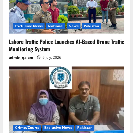
Exclusive News
National
News
Pakistan
Lahore Traffic Police Launches AI-Based Drone Traffic
Monitoring System
admin_qalam
9 July, 2026
Crime/Courts
Exclusive News
Pakistan