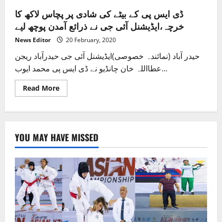
ڈی ایس پی کے بیٹے کی شادی پر پچاس لاکھ کا
خرچہ،ایڈیشنل آئی جی نے ذرائع آمدن پوچھ لیے
News Editor
20 February, 2020
حیدر آباد (نمائندہ خصوصی)ایڈیشنل آئی جی حیدرآباد ریجن
عطااللہ خان چانڈیو نے ڈی ایس پی محمد ایوب...
Read
Read More
more
about
ڈی
ایس
پی
کے
YOU MAY HAVE MISSED
بیٹے
کی
شادی
پر
پچاس
لاکھ
کا
خرچہ،ایڈیشنل
آئی
جی
نے
ذرائع
آمدن