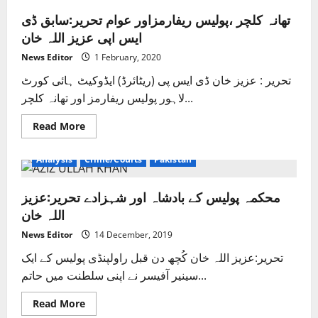
تھانہ کلچر ،پولیس ریفارمزاور عوام تحریر:سابق ڈی
ایس اپی عزیز اللہ خان
News Editor
1 February, 2020
تحریر : عزیز خان ڈی ایس پی (ریٹائرڈ) ایڈوکیٹ ہائی کورٹ
لاہور پولیس ریفارمز اور تھانہ کلچر...
Read
Read More
more
about
تھانہ
Analysis
Crime/Courts
Pakistan
کلچر
،پولیس
ریفارمزاور
محکمہ پولیس کے بادشاہ اور شہزادے تحریر:عزیز
عوام
تحریر:سابق
اللہ خان
ڈی
ایس
اپی
News Editor
14 December, 2019
عزیز
اللہ
تحریر:عزیز اللہ خان کُچھ دن قبل راولپنڈی پولیس کے ایک
خان
سینیر آفیسر نے اپنی سلطنت میں حاتم...
Read
Read More
more