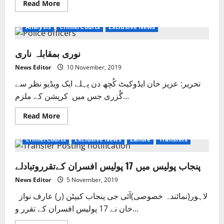
Read
Read More
more
about
بْرے
Analysis
Crime/Courts
Exclusive News
پھنسے
تحریر:
عزیزاللہ
نوری بمقابلہ ناری
خان
(قسط
نمبر1)
News Editor
10 November, 2019
تحریر: عزیز خان ایڈوکیٹ کُچھ دن پہلے ایک ویڈیو نظر سے
گُزری جس میں کرپشن کے ملزم...
Read
Read More
more
about
نوری
Crime/Courts
Exclusive News
Lahore
Transfers
بمقابلہ
ناری
پنجاب پولیس میں 17 پولیس افسران کےتقرروتبادلے
News Editor
5 November, 2019
لاہور(نمائندہ خصوصی)آئی جی پنجاب کیپٹن (ر) عارف نواز
خان نے 17 پولیس افسران کے تقرر و...