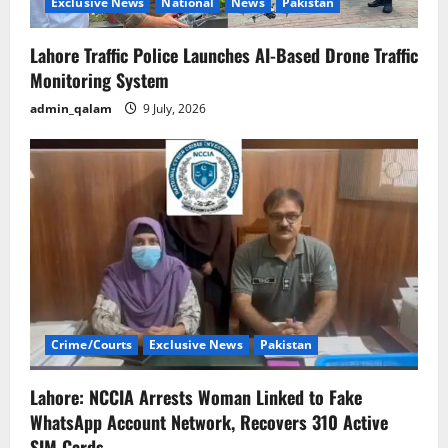
Exclusive News
National
News
Pakistan
Lahore Traffic Police Launches AI-Based Drone Traffic
Monitoring System
admin_qalam
9 July, 2026
Crime/Courts
Exclusive News
Pakistan
Lahore: NCCIA Arrests Woman Linked to Fake
WhatsApp Account Network, Recovers 310 Active
SIM Cards