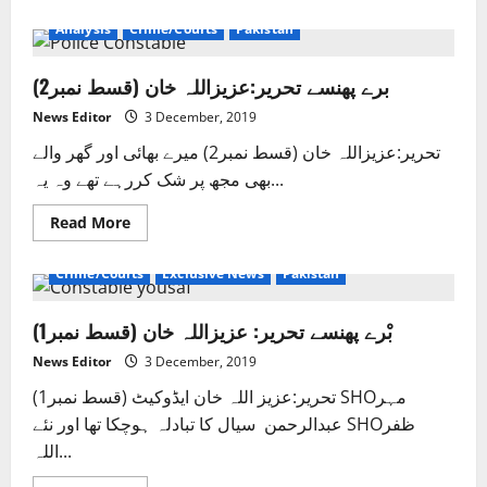
about
محکمہ
Analysis
Crime/Courts
Pakistan
پولیس
کے
بادشاہ
برے پھنسے تحریر:عزیزاللہ خان (قسط نمبر2)
اور
شہزادے
تحریر:عزیز
News Editor
3 December, 2019
اللہ
خان
تحریر:عزیزاللہ خان (قسط نمبر2) میرے بھائی اور گھر والے
بھی مجھ پر شک کررہے تھے وہ یہ...
Read
Read More
more
about
برے
Crime/Courts
Exclusive News
Pakistan
پھنسے
تحریر:عزیزاللہ
خان
بْرے پھنسے تحریر: عزیزاللہ خان (قسط نمبر1)
(قسط
نمبر2)
News Editor
3 December, 2019
تحریر:عزیز اللہ خان ایڈوکیٹ (قسط نمبر1) SHOمہر
عبدالرحمن سیال کا تبادلہ ہوچکا تھا اور نئے SHOظفر
اللہ...