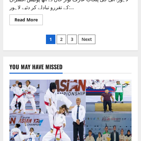
ہفتے
کے تقررو تبادلے کر دئیے لاہور:...
ہوگا
Read
Read More
more
about
آئی
Posts
جی
1
2
3
Next
پنجاب
نے
pagination
8
پولیس
افسران
کے
YOU MAY HAVE MISSED
تقرروتبادلے
کردیئے