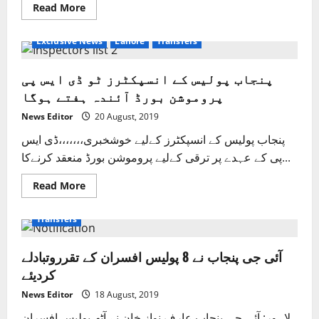
Read
Read More
more
about
آئی
Exclusive News
Lahore
Transfers
جی
پنجاب
عارف
پنجاب پولیس کے انسپکٹرز ٹو ڈی ایس پی
نواز
نے5
پروموشن بورڈ آئندہ ہفتے ہوگا
افسران
کو
تبدیل
News Editor
20 August, 2019
کردیا
پنجاب پولیس کے انسپکٹرز کےلیے خوشخبری،،،،،،،ڈی ایس
پی کے عہدے پر ترقی کےلیے پروموشن بورڈ منعقد کرنےکا...
Read
Read More
more
about
پنجاب
Transfers
پولیس
کے
انسپکٹرز
آئی جی پنجاب نے 8 پولیس افسران کے تقرروتبادلے
ٹو
ڈی
کردیئے
ایس
پی
پروموشن
News Editor
18 August, 2019
بورڈ
آئندہ
لاہور: آئی جی پنجاب عارف نواز خان نے آٹھ پولیس افسران