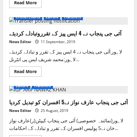
Read
Read More
more
about
پنجاب
Crime/Courts
Lahore
Transfers
پولیس
میں
17
آئی جی پنجاب نے 4 ایس پیز کے تقرروتبادلے کردیئے
پولیس
افسران
کےتقرروتبادلے
News Editor
11 September, 2019
لاہور:آئی جی پنجاب نے 4 ایس پیز کے تقرر و تبادلے کردیئے
لاہور:محمد شریف ایس پی انٹرنل...
Read
Read More
more
about
آئی
Lahore
Transfers
جی
پنجاب
نے
آئی جی پنجاب عارف نواز نے5 افسران کو تبدیل کردیا
4
ایس
پیز
News Editor
25 August, 2019
کے
تقرروتبادلے
لاہور(نمائندہ خصوصی) آئی جی پنجاب کیپٹن(ر)عارف نواز
کردیئے
خان نے5 پولیس افسران کے تقرر و تبادلے کے احکامات...