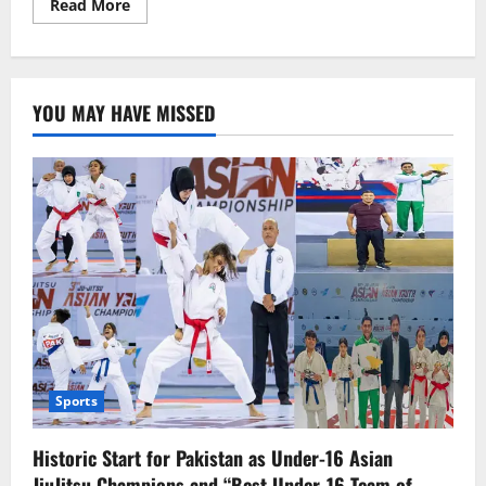
Read
Read More
more
about
دوہری
شہریت
کے
حامل
YOU MAY HAVE MISSED
سرکاری
افسران
کے
نام
منظر
عام
پر
آگئے
(حصہ
دوئم)
Sports
Historic Start for Pakistan as Under-16 Asian
JiuJitsu Champions and “Best Under-16 Team of