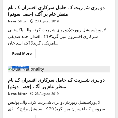
دوہری شہریت کے حامل سرکاری افسران کے نام
منظر عام پر آگئے (حصہ سوئم)
News Editor
23 August, 2019
لاہور(سپیشل رپورٹ)دوہری شہریت کرنے والے پاکستانی
سرکاری افسروں میں گریڈ19کے اقتدار احمد صدیقی
امریکہ، گریڈ19کے اسد خان...
Read
Read More
more
Crime/Courts
Exclusive News
International
about
دوہری
Pakistan
شہریت
کے
حامل
دوہری شہریت کے حامل سرکاری افسران کے نام
سرکاری
افسران
منظر عام پر آگئے (حصہ دوئم)
کے
نام
منظر
News Editor
23 August, 2019
عام
پر
لاہور(سپشل رپورٹ)دوہری شہریت کرنے والے پولیس
آگئے
سروس کے افسران میں گریڈ 20 کے سپیشل برانچ کے ڈی...
(حصہ
سوئم)