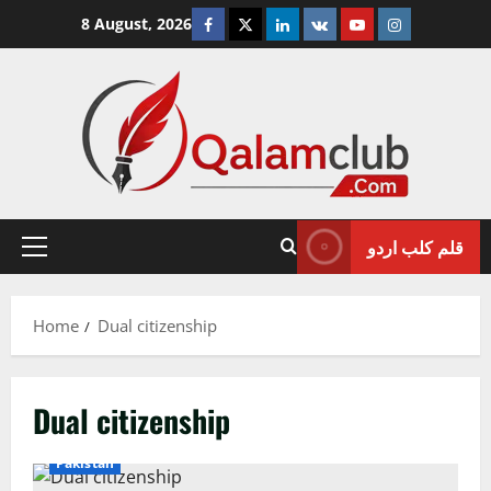
Skip
Facebook
Twitter
Linkedin
VK
Youtube
Instagram
8 August, 2026
to
content
قلم کلب اردو
Primary
Menu
Home
Dual citizenship
Dual citizenship
Crime/Courts
Exclusive News
International
Pakistan