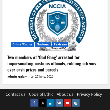
Crime/Courts
National
Pakistan
Two members of ‘Oad Gang’ arrested for
impersonating customs officials, robbing citizens
over cash prizes and parcels
admin_qalam
27 June, 2026
Contact us
Code of Ethic
About us
Privacy Policy
Facebook
Twitter
Linkedin
VK
Youtube
Instagram