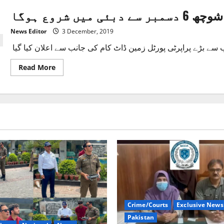
یں شروع ہوگا
News Editor
3 December, 2019
Read
Read More
more
about
دور
روزہ
پاکستان
پراپرٹی
شوچھ
6
دسمبر
سے
دبئی
میں
شروع
ہوگا
Crime/Courts
Exclusive News
Pakistan