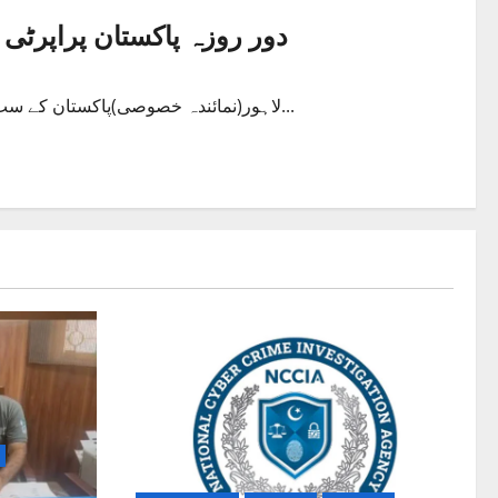
دور روزہ پاکستان پراپرٹی شوچھ 6 دسمبر سے دبئی م
لاہور(نمائندہ خصوصی)پاکستان کے سب سے بڑے پراپرٹی پورٹل زمین ڈاٹ کام کی جانب سے اعلان کیا گیا...