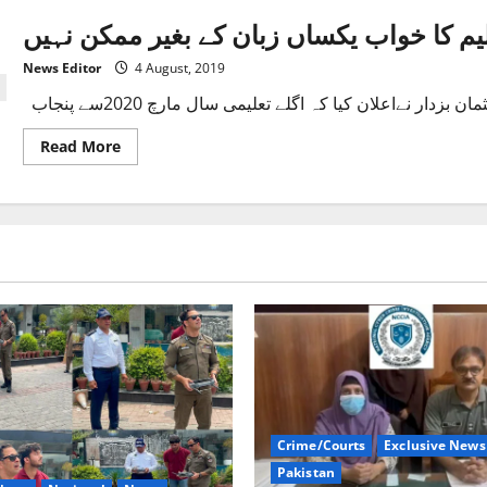
News Editor
4 August, 2019
Read
Read More
more
about
یکساں
نظام
تعلیم
کا
خواب
یکساں
زبان
کے
بغیر
ممکن
نہیں!
Crime/Courts
Exclusive News
Pakistan