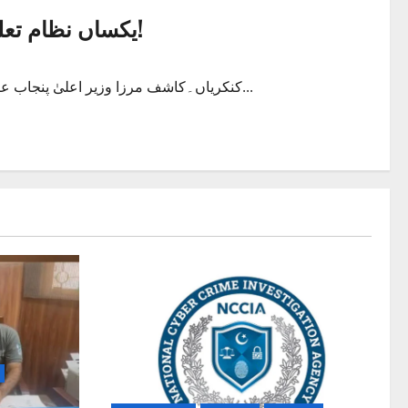
یکساں نظام تعلیم کا خواب یکساں زبان کے بغیر ممکن نہیں!
کنکریاں۔کاشف مرزا وزیر اعلیٰ پنجاب عثمان بزدار نےاعلان کیا کہ اگلے تعلیمی سال مارچ 2020سے پنجاب...