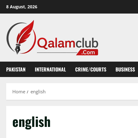
Skip
8 August, 2026
to
content
PAKISTAN
INTERNATIONAL
CRIME/COURTS
BUSINESS
Home
english
english