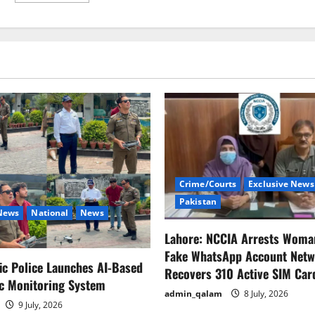
about
کراچی
کے
بعد
لاہورمیں
بھی
بھتہ
مافیا
سر
اٹھانے
لگے
Crime/Courts
Exclusive News
Pakistan
 News
National
News
Lahore: NCCIA Arrests Woma
Fake WhatsApp Account Netw
fic Police Launches AI-Based
Recovers 310 Active SIM Car
ic Monitoring System
admin_qalam
8 July, 2026
9 July, 2026