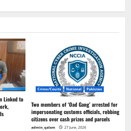
Crime/Courts
National
Pakistan
n Linked to
Two members of ‘Oad Gang’ arrested for
ork,
impersonating customs officials, robbing
ds
citizens over cash prizes and parcels
admin_qalam
27 June, 2026