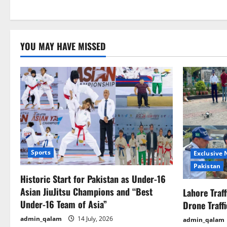
YOU MAY HAVE MISSED
Sports
Exclusive
Pakistan
Historic Start for Pakistan as Under-16
Asian JiuJitsu Champions and “Best
Lahore Traf
Under-16 Team of Asia”
Drone Traff
admin_qalam
14 July, 2026
admin_qalam