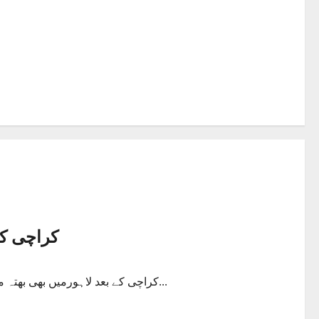
کراچی کے 
کراچی کے بعد لاہورمیں بھی بھتہ مافیا سر اٹھانے لگے مانگامنڈی کے رہائشی فیکڑی مینجر عمران کو...