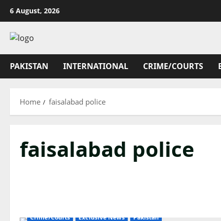
Skip
6 August, 2026
to
content
PAKISTAN
INTERNATIONAL
CRIME/COURTS
Home
faisalabad police
faisalabad police
Crime/Courts
Exclusive News
Pakistan