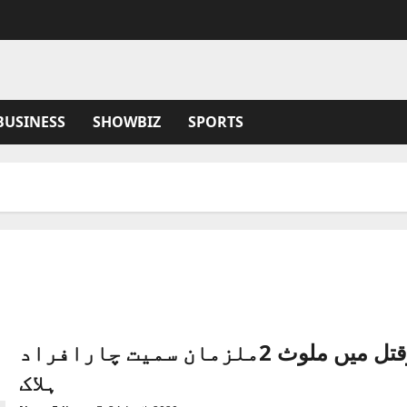
BUSINESS
SHOWBIZ
SPORTS
فیصل آباد پولیس، مقابلہ 5 سالہ بچےکوقتل میں ملوث 2ملزمان سمیت چارافراد
ہلاک