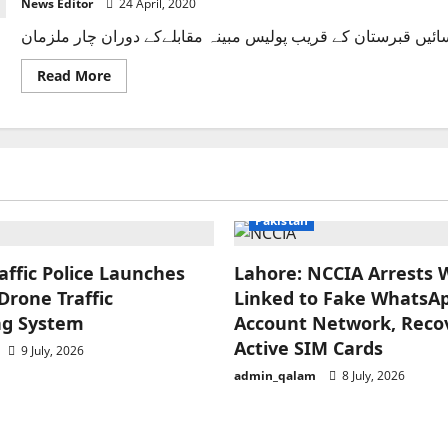
News Editor
24 April, 2020
Read
Read More
more
about
فیصل
آباد
پولیس،
مقابلہ
5
سالہ
 News
National
News
Crime/Courts
Exclusive News
بچےکوقتل
میں
Pakistan
ملوث
2ملزمان
سمیت
affic Police Launches
چارافراد
Lahore: NCCIA Arrests
ہلاک
Drone Traffic
Linked to Fake WhatsA
ng System
Account Network, Reco
Active SIM Cards
9 July, 2026
admin_qalam
8 July, 2026