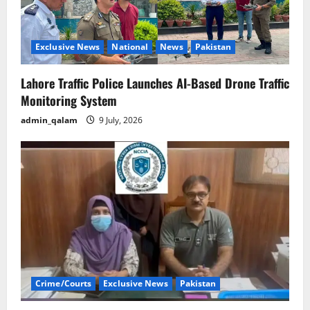
Exclusive News
National
News
Pakistan
Lahore Traffic Police Launches AI-Based Drone Traffic
Monitoring System
admin_qalam
9 July, 2026
Crime/Courts
Exclusive News
Pakistan