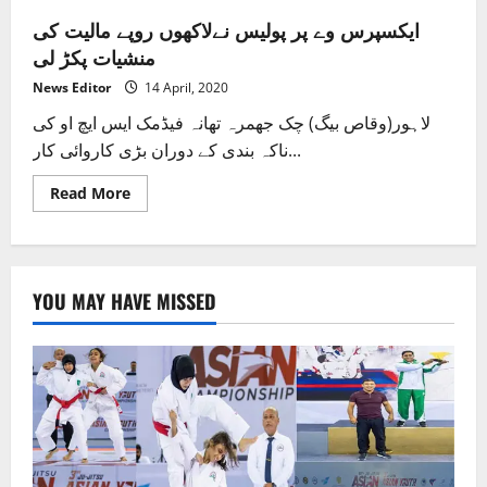
ایکسپرس وے پر پولیس نےلاکھوں روپے مالیت کی
منشیات پکڑ لی
News Editor
14 April, 2020
لاہور(وقاص بیگ) چک جھمرہ تھانہ فیڈمک ایس ایچ او کی
ناکہ بندی کے دوران بڑی کاروائی کار...
Read
Read More
more
about
ایکسپرس
وے
پر
پولیس
YOU MAY HAVE MISSED
نےلاکھوں
روپے
مالیت
کی
منشیات
پکڑ
لی