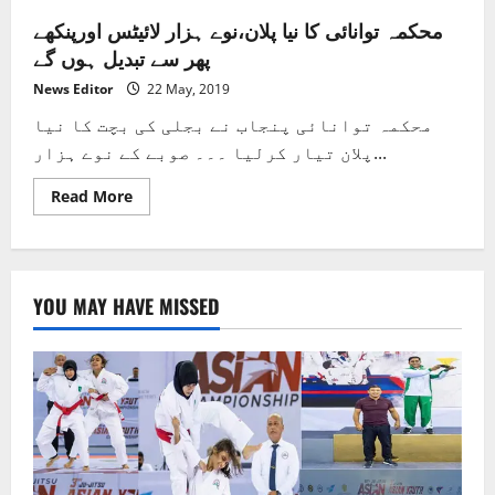
محکمہ توانائی کا نیا پلان،نوے ہزار لائیٹس اورپنکھے
پھر سے تبدیل ہوں گے
News Editor
22 May, 2019
محکمہ توانائی پنجاب نے بجلی کی بچت کا نیا
پلان تیار کرلیا ۔۔۔ صوبے کے نوے ہزار...
Read
Read More
more
about
محکمہ
توانائی
کا
نیا
YOU MAY HAVE MISSED
پلان،نوے
ہزار
لائیٹس
اورپنکھے
پھر
سے
تبدیل
ہوں
گے