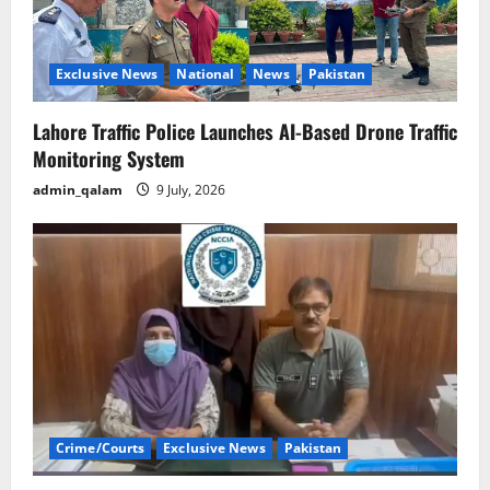
Exclusive News
National
News
Pakistan
Lahore Traffic Police Launches AI-Based Drone Traffic
Monitoring System
admin_qalam
9 July, 2026
Crime/Courts
Exclusive News
Pakistan