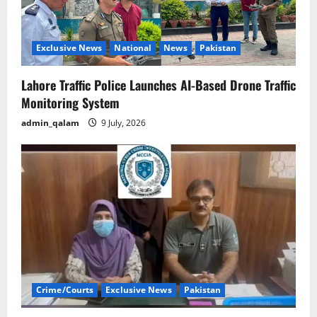
Exclusive News
National
News
Pakistan
Lahore Traffic Police Launches AI-Based Drone Traffic
Monitoring System
admin_qalam
9 July, 2026
Crime/Courts
Exclusive News
Pakistan