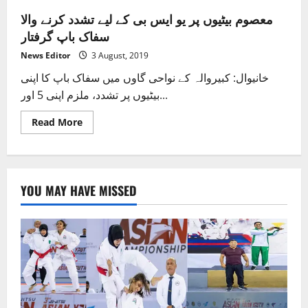
معصوم بیٹیوں پر یو ایس بی کے لیے تشدد کرنے والا
سفاک باپ گرفتار
News Editor
3 August, 2019
خانیوال: کبیروالہ کے نواحی گاوں میں سفاک باپ کا اپنی
بیٹیوں پر تشدد، ملزم اپنی 5 اور...
Read
Read More
more
about
معصوم
بیٹیوں
پر
یو
YOU MAY HAVE MISSED
ایس
بی
کے
لیے
تشدد
کرنے
والا
سفاک
باپ
گرفتار