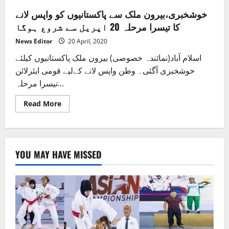
خوشخبری،بیرون ملک سے پاکستانیوں کو واپس لانے
کا تیسرا مرحلہ 20 اپریل سے شروع ہوگا
News Editor
20 April, 2020
اسلام آباد(نمائندہ خصوصی) بیرون ملک پاکستانیوں کیلئے
خوشخبری آگئی۔ وطن واپس لانے کےلیے قومی ایئرلائن
تیسرا مرحلہ...
Read
Read More
more
about
خوشخبری،بیرون
ملک
سے
پاکستانیوں
YOU MAY HAVE MISSED
کو
واپس
لانے
کا
تیسرا
مرحلہ
20
اپریل
سے
شروع
ہوگا