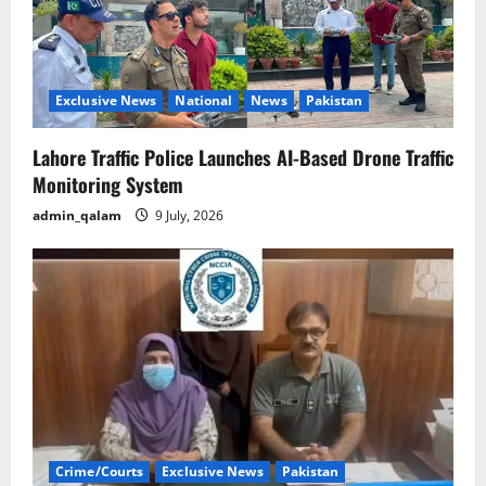
Exclusive News
National
News
Pakistan
Lahore Traffic Police Launches AI-Based Drone Traffic
Monitoring System
admin_qalam
9 July, 2026
Crime/Courts
Exclusive News
Pakistan