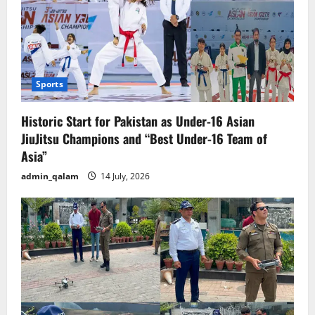
Sports
Historic Start for Pakistan as Under-16 Asian
JiuJitsu Champions and “Best Under-16 Team of
Asia”
admin_qalam
14 July, 2026