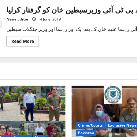
 پی ٹی آئی وزیرسبطین خان کو گرفتار کرلیا
News Editor
14 June, 2019
Read
Read More
more
about
نیب
نے
پی
ٹی
آئی
وزیرسبطین
خان
کو
گرفتار
کرلیا
Crime/Courts
Exclusive News
Pakistan