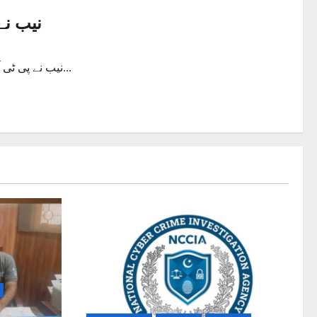
نیب نے
نیب نے پی ٹی آئی رہنما علیم خان کے بعد ایک اور رہنما اور وزیر جنگلات سبطین...