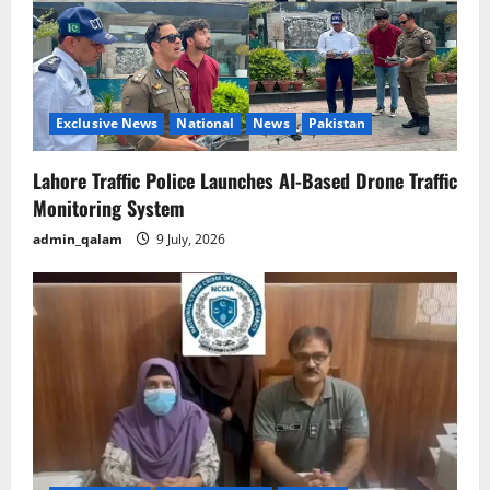
Exclusive News
National
News
Pakistan
Lahore Traffic Police Launches AI-Based Drone Traffic
Monitoring System
admin_qalam
9 July, 2026