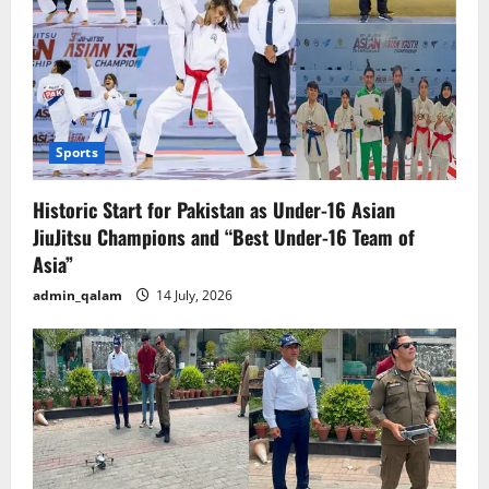
Sports
Historic Start for Pakistan as Under-16 Asian
JiuJitsu Champions and “Best Under-16 Team of
Asia”
admin_qalam
14 July, 2026