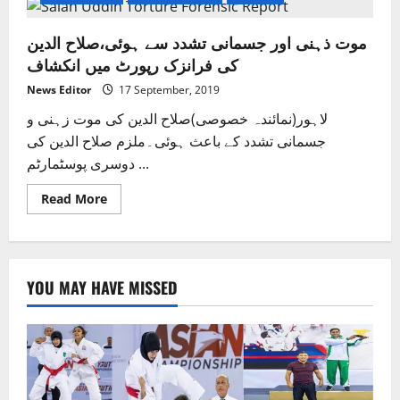
موت ذہنی اور جسمانی تشدد سے ہوئی،صلاح الدین
کی فرانزک رپورٹ میں انکشاف
News Editor
17 September, 2019
لاہور(نمائندہ خصوصی)صلاح الدین کی موت زہنی و
جسمانی تشدد کے باعث ہوئی۔ملزم صلاح الدین کی
دوسری پوسٹمارٹم ...
Read
Read More
more
about
موت
ذہنی
اور
جسمانی
YOU MAY HAVE MISSED
تشدد
سے
ہوئی،صلاح
الدین
کی
فرانزک
رپورٹ
میں
انکشاف