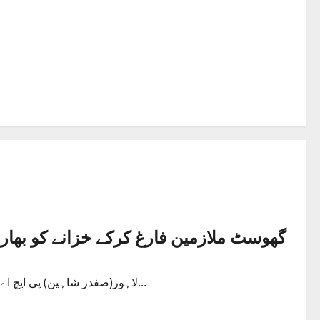
گھوسٹ ملازمین فارغ کرکے خزانے کو بھار
لاہور(صفدر شاہین) پی ایچ اے سے کرپشن کا خاتمہ اولین ترجیح ہے،لاہور کو باغوں کا شہر بنانے...