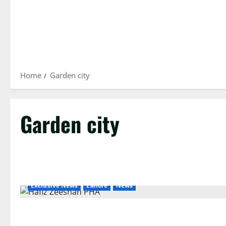
Home
Garden city
Garden city
Exclusive News
Lahore
News