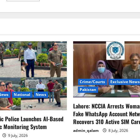
about
گھوسٹ
ملازمین
فارغ
کرکے
خزانے
کو
بھاری
نقصان
سے
بچایا،وائس
چیئرمین
پی
ایچ
اے
Crime/Courts
Exclusive News
Pakistan
 News
National
News
Lahore: NCCIA Arrests Woma
Fake WhatsApp Account Netw
fic Police Launches AI-Based
Recovers 310 Active SIM Car
ic Monitoring System
admin_qalam
8 July, 2026
9 July, 2026