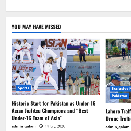
YOU MAY HAVE MISSED
Sports
Exclusive
Pakistan
Historic Start for Pakistan as Under-16
Asian JiuJitsu Champions and “Best
Lahore Traf
Under-16 Team of Asia”
Drone Traff
admin_qalam
14 July, 2026
admin_qalam