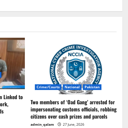
Crime/Courts
National
Pakistan
n Linked to
Two members of ‘Oad Gang’ arrested for
ork,
impersonating customs officials, robbing
ds
citizens over cash prizes and parcels
admin_qalam
27 June, 2026