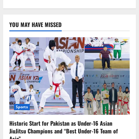
about
محرم
الحرام
میں
آمن
YOU MAY HAVE MISSED
و
امان
کے
حوالے
سےایس
ایچ
او
جاوید
چیمہ
کی
معززین
علاقہ
سےمیٹنگ
Sports
Historic Start for Pakistan as Under-16 Asian
JiuJitsu Champions and “Best Under-16 Team of
Asia”