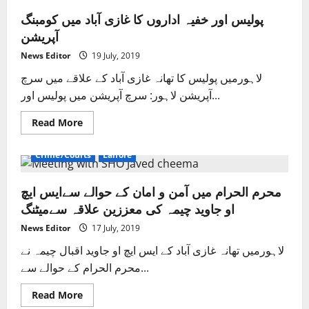
پولیس اور خفیہ اداروں کا غازی آباد میں کومبنگ
آپریشن
News Editor
19 July, 2019
لاہورمیں پولیس کا تھانہ غازی آباد کے علاقے میں سرچ
آپریشن لاہور: سرچ آپریشن میں پولیس اور...
Read
Read More
more
about
پولیس
Crime/Courts
Lahore
اور
خفیہ
اداروں
محرم الحرام میں آمن و امان کے حوالے سےایس ایچ
کا
غازی
او جاوید چیمہ کی معززین علاقہ سےمیٹنگ
آباد
میں
کومبنگ
News Editor
17 July, 2019
آپریشن
لاہورمیں تھانہ غازی آباد کے ایس ایچ او جاوید اقبال چیمہ نے
محرم الحرام کے حوالے سے...
Read
Read More
more