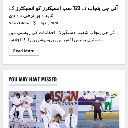
آئی جی پنجاب نے 123 سب انسپکٹرز کو انسپکٹرز کے
عہدے پر ترقی دے دی
News Editor
1 April, 2020
آئی جی پنجاب شعیب دستگیرکے احکامات کی روشنی میں
سنٹرل پولیس آفس میں پروموشن بورڈ کا اجلاس...
Read
Read More
more
about
آئی
جی
پنجاب
نے
YOU MAY HAVE MISSED
123
سب
انسپکٹرز
کو
انسپکٹرز
کے
عہدے
پر
ترقی
دے
دی