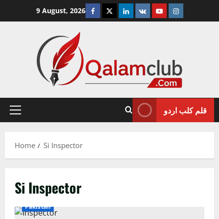
Skip
Facebook
Twitter
Linkedin
VK
Youtube
Instagram
9 August, 2026
to
content
قلم کلب اردو
Primary
Menu
Home
Si Inspector
Si Inspector
Crime/Courts
Exclusive News
Lahore
News
Pakistan