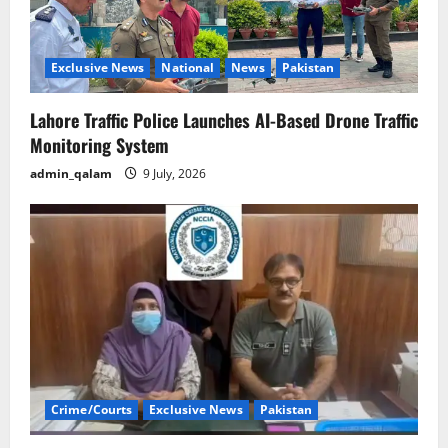
Exclusive News
National
News
Pakistan
Lahore Traffic Police Launches AI-Based Drone Traffic
Monitoring System
admin_qalam
9 July, 2026
Crime/Courts
Exclusive News
Pakistan