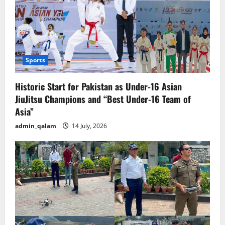
Sports
Historic Start for Pakistan as Under-16 Asian
JiuJitsu Champions and “Best Under-16 Team of
Asia”
admin_qalam
14 July, 2026