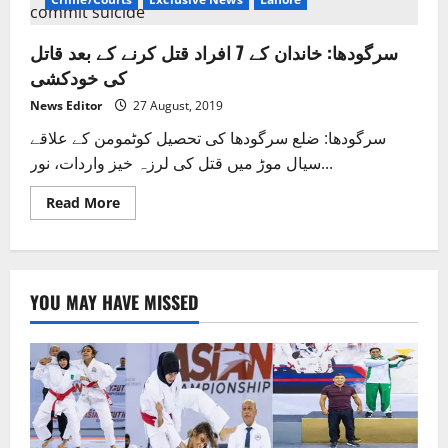
سرگودھا: خاندان کے 7 افراد قتل کرنے کے بعد قاتل
کی خودکشی
News Editor
27 August, 2019
سرگودھا: ضلع سرگودھا کی تحصیل کوٹمومن کے علاقے
سیال موڑ میں قتل کی لرزہ خیز واردات، نور...
Read
Read More
more
about
سرگودھا:
خاندان
کے
7
YOU MAY HAVE MISSED
افراد
قتل
کرنے
کے
بعد
قاتل
کی
خودکشی