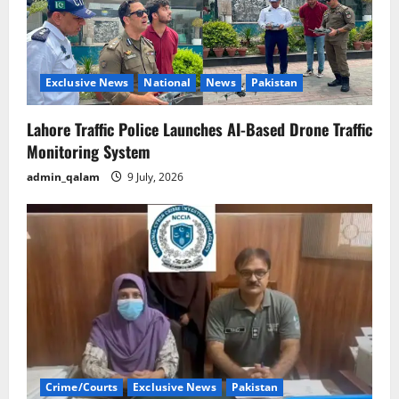
Exclusive News
National
News
Pakistan
Lahore Traffic Police Launches AI-Based Drone Traffic
Monitoring System
admin_qalam
9 July, 2026
Crime/Courts
Exclusive News
Pakistan