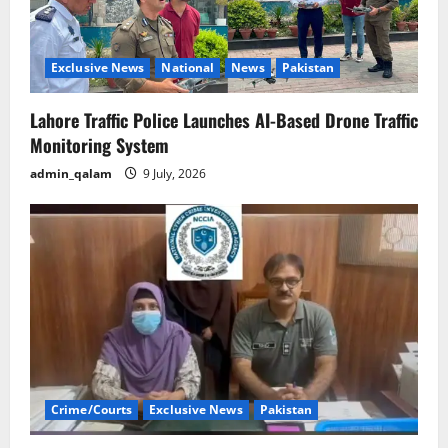
Exclusive News
National
News
Pakistan
Lahore Traffic Police Launches AI-Based Drone Traffic
Monitoring System
admin_qalam
9 July, 2026
Crime/Courts
Exclusive News
Pakistan