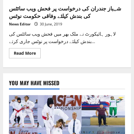
شہباز جندران کی درخواست پر فحش ویب سائٹس
کی بندش کیلئے وفاقی حکومت نوٹس
News Editor
30 June, 2019
لاہور ہائیکورٹ نے ملک بھر میں فحش ویب سائٹس کی
بندش کیلئے درخواست پر نوٹس جاری کرتے...
Read
Read More
more
about
شہباز
جندران
کی
درخواست
YOU MAY HAVE MISSED
پر
فحش
ویب
سائٹس
کی
بندش
کیلئے
وفاقی
حکومت
نوٹس