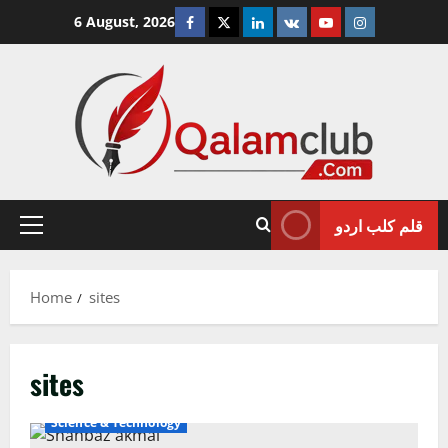
Skip
Facebook
Twitter
Linkedin
VK
Youtube
Instagram
6 August, 2026
to
content
قلم کلب اردو
Primary
Menu
Home
sites
sites
Crime/Courts
Lahore
Pakistan
Science & Technology