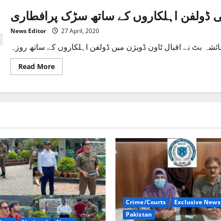
 ڈولفن اہلکاروں کے ساتھ سڑک پرافطاری
News Editor
27 April, 2020
Read
Read More
more
about
ایس
پی
ڈولفن
عائشہ
بٹ
کی
ڈولفن
اہلکاروں
کے
ساتھ
سڑک
پرافطاری
Crime/Courts
Exclusive News
Pakistan