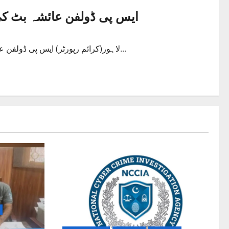
ایس پی ڈولفن عائشہ بٹ کی
لاہور(کرائم رپورٹر) ایس پی ڈولفن عائشہ بٹ نے اقبال ٹاون ڈویژن میں ڈولفن اہلکاروں کے ساتھ روزہ...