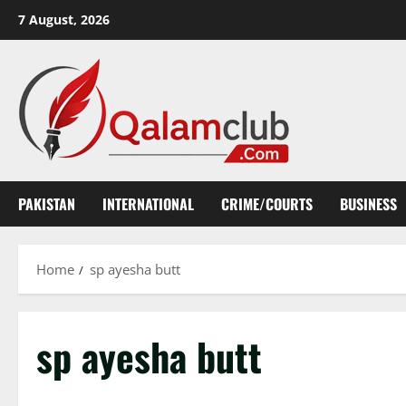
Skip
7 August, 2026
to
content
PAKISTAN
INTERNATIONAL
CRIME/COURTS
BUSINESS
Home
sp ayesha butt
sp ayesha butt