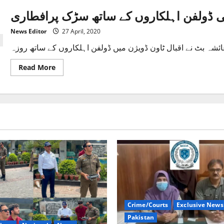
 ڈولفن اہلکاروں کے ساتھ سڑک پرافطاری
News Editor
27 April, 2020
Read
Read More
more
about
ایس
پی
ڈولفن
عائشہ
بٹ
کی
ڈولفن
اہلکاروں
کے
ساتھ
سڑک
پرافطاری
Crime/Courts
Exclusive News
Pakistan