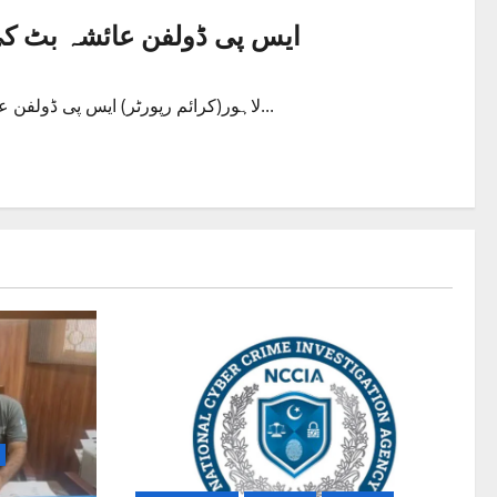
ایس پی ڈولفن عائشہ بٹ کی
لاہور(کرائم رپورٹر) ایس پی ڈولفن عائشہ بٹ نے اقبال ٹاون ڈویژن میں ڈولفن اہلکاروں کے ساتھ روزہ...