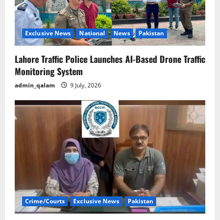
Exclusive News
National
News
Pakistan
Lahore Traffic Police Launches AI-Based Drone Traffic
Monitoring System
admin_qalam
9 July, 2026
Crime/Courts
Exclusive News
Pakistan