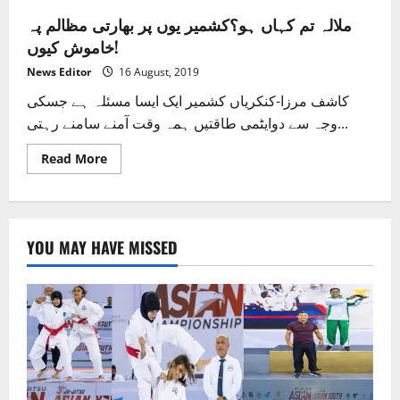
ملالہ تم کہاں ہو؟کشمیر یوں پر بھارتی مظالم پہ
خاموش کیوں!
News Editor
16 August, 2019
کاشف مرزا-کنکریاں کشمیر ایک ایسا مسئلہ ہے جسکی
وجہ سے دوایٹمی طاقتیں ہمہ وقت آمنے سامنے رہتی...
Read
Read More
more
about
ملالہ
تم
کہاں
ہو؟
YOU MAY HAVE MISSED
کشمیر
یوں
پر
بھارتی
مظالم
پہ
خاموش
کیوں!