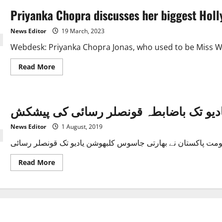
Priyanka Chopra discusses her biggest Holl
News Editor
19 March, 2023
Webdesk: Priyanka Chopra Jonas, who used to be Miss Wor
Read
Read More
more
about
Priyanka
Chopra
discusses
ادیو تک باضابطہ قونصلر رسائی کی پیشکش
her
biggest
Hollywood
News Editor
1 August, 2019
challenge.
Read
Read More
more
about
پاکستان
کی
بھارت
کو
کلبھوشن
یادیو