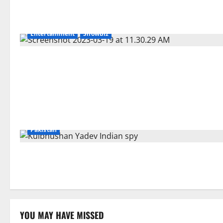
Entertainment
Showbiz
Crime/Courts
International
Islamabad
News
Pakistan
YOU MAY HAVE MISSED