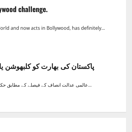
ywood challenge.
ld and now acts in Bollywood, has definitely...
پاکستان کی بھارت کو کلبھوشن ی
عالمی عدالت انصاف کے فیصلے کے مطابق حکومت پاکستان نے بھارتی جاسوس کلبھوشن یادیو تک قونصلر رسائی...