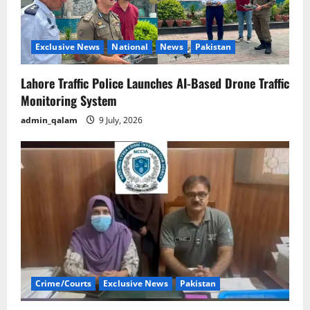
Exclusive News
National
News
Pakistan
Lahore Traffic Police Launches AI-Based Drone Traffic
Monitoring System
admin_qalam
9 July, 2026
Crime/Courts
Exclusive News
Pakistan