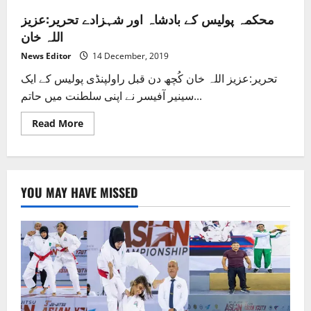
محکمہ پولیس کے بادشاہ اور شہزادے تحریر:عزیز
اللہ خان
News Editor
14 December, 2019
تحریر:عزیز اللہ خان کُچھ دن قبل راولپنڈی پولیس کے ایک
سینیر آفیسر نے اپنی سلطنت میں حاتم...
Read
Read More
more
about
محکمہ
پولیس
کے
بادشاہ
YOU MAY HAVE MISSED
اور
شہزادے
تحریر:عزیز
اللہ
خان