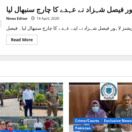
ر فیصل شہزاد نے عہدے کا چارج سنبھال لیا
News Editor
14 April, 2020
Read
Read More
more
about
ایس
ایس
پی
آپریشنزلاہور
فیصل
شہزاد
نے
عہدے
کا
چارج
سنبھال
لیا
Crime/Courts
Exclusive News
Pakistan