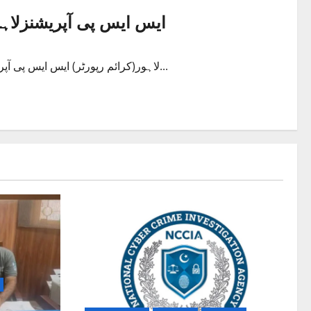
ایس ایس پی آپریشنزلاہو
لاہور(کرائم رپورٹر) ایس ایس پی آپریشنز لاہور فیصل شہزاد نے اپنے عہدے کا چارج سنبھال لیا۔ فیصل...