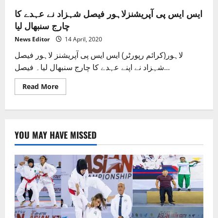
ایس ایس پی آپریشنزلاہور فیصل شہزاد نے عہدے کا
چارج سنبھال لیا
News Editor
14 April, 2020
لاہور(کرائم رپورٹر) ایس ایس پی آپریشنز لاہور فیصل
شہزاد نے اپنے عہدے کا چارج سنبھال لیا۔ فیصل...
Read
Read More
more
about
ایس
ایس
پی
آپریشنزلاہور
YOU MAY HAVE MISSED
فیصل
شہزاد
نے
عہدے
کا
چارج
سنبھال
لیا