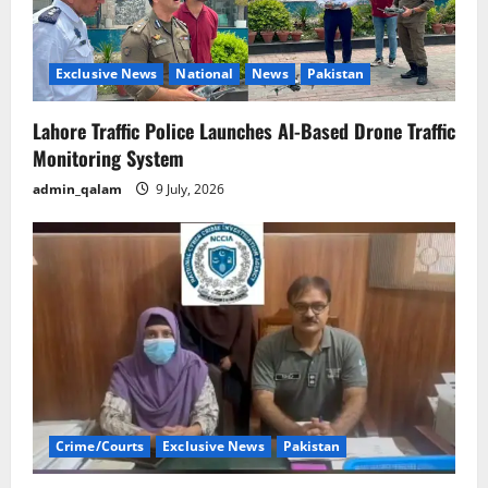
Exclusive News
National
News
Pakistan
Lahore Traffic Police Launches AI-Based Drone Traffic
Monitoring System
admin_qalam
9 July, 2026
Crime/Courts
Exclusive News
Pakistan