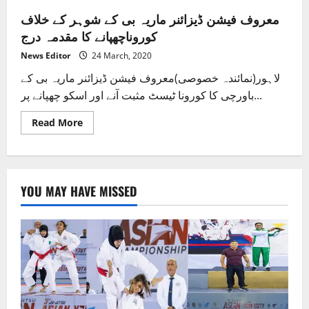
معروف فیشن ڈیزائنر ماریہ بی کے شوہر کے خلاف
کوروناچھپانے کا مقدمہ درج
News Editor
24 March, 2020
لاہور(نمائندہ خصوصی)معروف فیشن ڈیزائنر ماریہ بی کے
باورچی کا کورونا ٹیسٹ مثبت آنے اور اسکو چھپانے پر...
Read
Read More
more
about
معروف
فیشن
ڈیزائنر
ماریہ
YOU MAY HAVE MISSED
بی
کے
شوہر
کے
خلاف
کوروناچھپانے
کا
مقدمہ
درج