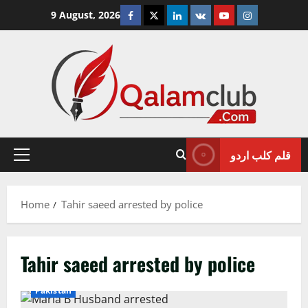
Skip
Facebook
Twitter
Linkedin
VK
Youtube
Instagram
9 August, 2026
to
content
قلم کلب اردو
Primary
Menu
Home
Tahir saeed arrested by police
Tahir saeed arrested by police
Crime/Courts
Exclusive News
Islamabad
Lahore
Pakistan