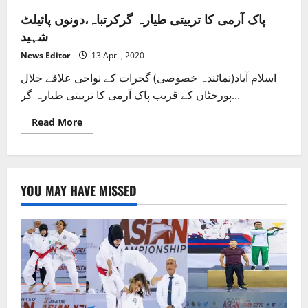
پاک آرمی کا تربیتی طیارہ گرکرتباہ،دونوں پائیلٹ
شہید
News Editor
13 April, 2020
اسلام آباد(نمائندہ خصوصی) گجرات کے نواحی علاقے جلال
پورجٹاں کے قریب پاک آرمی کا تربیتی طیارہ گر...
Read
Read More
more
about
پاک
آرمی
کا
تربیتی
YOU MAY HAVE MISSED
طیارہ
گرکرتباہ،دونوں
پائیلٹ
شہید