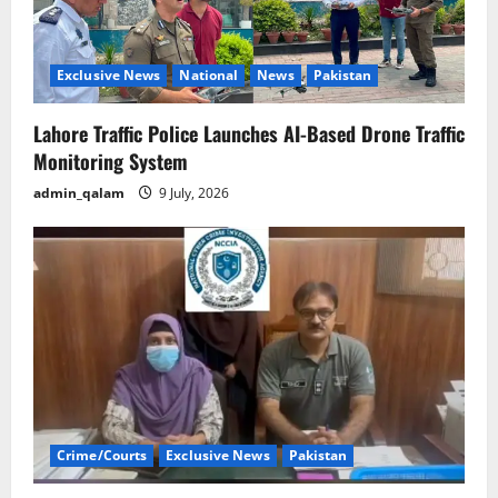
Exclusive News
National
News
Pakistan
Lahore Traffic Police Launches AI-Based Drone Traffic
Monitoring System
admin_qalam
9 July, 2026
Crime/Courts
Exclusive News
Pakistan