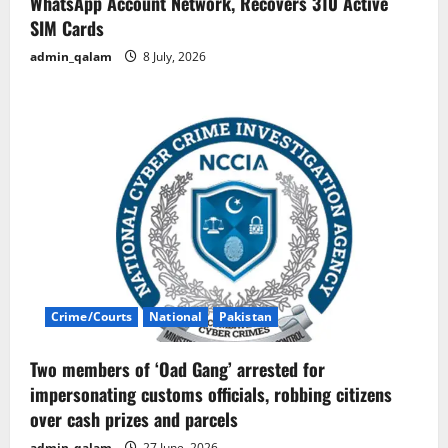
WhatsApp Account Network, Recovers 310 Active
SIM Cards
admin_qalam
8 July, 2026
Crime/Courts
National
Pakistan
Two members of ‘Oad Gang’ arrested for
impersonating customs officials, robbing citizens
over cash prizes and parcels
admin_qalam
27 June, 2026