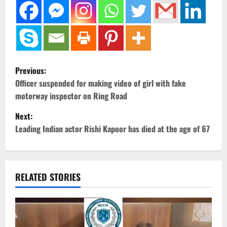
P
Previous:
o
Officer suspended for making video of girl with fake
motorway inspector on Ring Road
s
Next:
t
Leading Indian actor Rishi Kapoor has died at the age of 67
n
a
RELATED STORIES
v
i