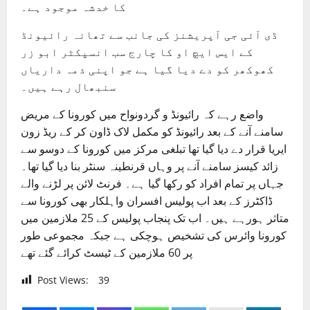
کا خدشہ موجود ہے۔
ڈی آئی جی آپریشنز کی جانب سے تھانہ رائیونڈ
کے ایس ایچ او کا چارج سب انسپکٹر ابو زر
کھوکھر کو دے دیا گیا ہے جو اپنی ذمہ داریاں
سنبھال رہے ہیں۔
واضع رہے کہ رائیونڈ و گردونواح میں کورونا کے مریض
سامنے آنے کے بعد رائیونڈ کو مکمل لاک ڈاون کر کے ریڈ زون
ایریا قرار دے دیا گیا تھا تبلغی مرکز میں کورونا کے دوسو سے
زائد کیسز سامنے آنے پر وہاں قرنطینہ سنٹر بنا دیا گیا تھا۔
جہاں پر تمام افراد کو رکھا گیا ہے۔ فرنٹ لائن پر لڑنے والے
ڈاکٹرز کے بعد اب پولیس افسران واہلکار بھی کورونا سے
متاثر ہورہے ہیں۔ اب تک پنجاب پولیس کے 25 ملازمین میں
کورونا وائرس کی تشخیص ہوچکی ہے جبکہ مجموعی طور
پر 60 ملازمین کے ٹیسٹ کرائے گئے تھے
Post Views:
39