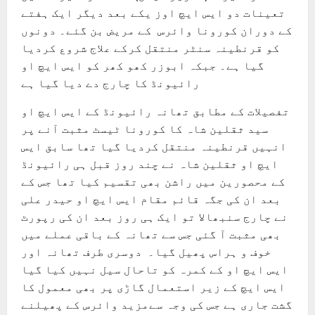
تعینات دو ایس ایچ اوز یکے بعد دیگر ایک ہفتے
کے دوران کورونا وائرس کے مریض بن گئے۔ دونوں
کو قرنطینہ سنٹر منتقل کرکے علاج شروع کردیا
گیا ہے۔ جبکہ ابوزر کھو کھر کو ایس ایچ او
رائیونڈ کا چارج دے دیا گیا ہے
تفصیلات کے مطابق تھانہ رائیونڈ کے ایس ایچ او
سید ثقلین شاہ کا کورونا ٹیسٹ مثبت آنے پر
انہیں قرنطینہ منتقل کردیا گیا تھا سابق ایس
ایچ او ثقلین شاہ نے چند روز قبل ہی رائیونڈ
کے محصورین میں راشن بھی تقسیم کیا تھا جس کے
بعد ان کی جگہ قائم مقام ایس ایچ او حیدر علی
نے چارج سنبھالا تو ایک ہی روز بعد ان کی رپورٹ
بھی مثبت آ گئی جس سے تھانہ کے باقی عملے میں
خوف و ہراس پھیل گیا۔ دوسری طرف تھانہ اور
ایس ایچ او کے کمرہ کو تاحال سیل نہیں کیا گیا
ایس ایچ کے زیر استعمال گاڑی پر بھی معمول کا
گشت جاری ہے جس کی وجہ سےمزید وائرس کے پھیلنے