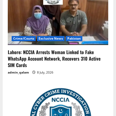
g
a
t
i
Crime/Courts
Exclusive News
Pakistan
o
Lahore: NCCIA Arrests Woman Linked to Fake
n
WhatsApp Account Network, Recovers 310 Active
SIM Cards
admin_qalam
8 July, 2026