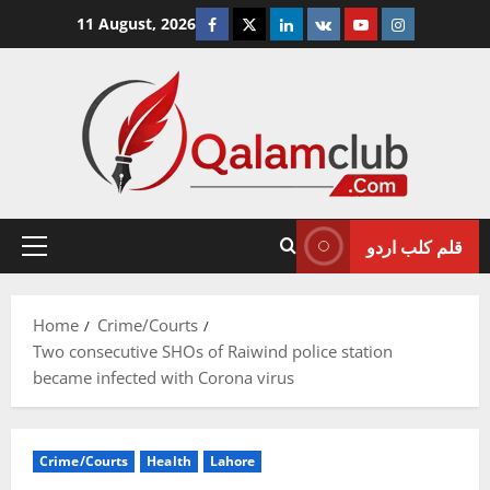
Skip
Facebook
Twitter
Linkedin
VK
Youtube
Instagram
11 August, 2026
to
content
قلم کلب اردو
Primary
Menu
Home
Crime/Courts
Two consecutive SHOs of Raiwind police station
became infected with Corona virus
Crime/Courts
Health
Lahore