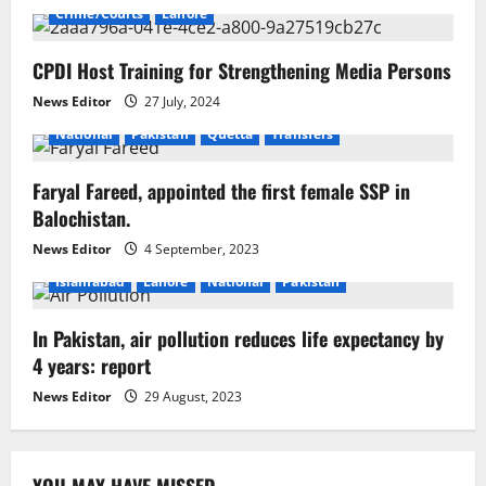
i
Crime/Courts
Lahore
g
CPDI Host Training for Strengthening Media Persons
a
News Editor
27 July, 2024
National
Pakistan
Quetta
Transfers
t
Faryal Fareed, appointed the first female SSP in
i
Balochistan.
o
News Editor
4 September, 2023
Islamabad
Lahore
National
Pakistan
n
In Pakistan, air pollution reduces life expectancy by
4 years: report
News Editor
29 August, 2023