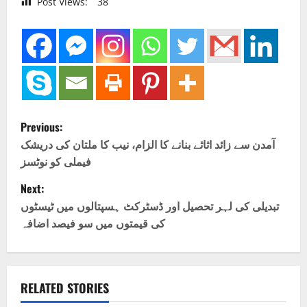
Post Views:
38
P
Previous:
o
آمدن سے زائد اثاثے بنانے کا الزام، نیب کا ملتان کی دریشک
فیملی کو نوٹسز
s
Next:
t
تبدیلی کی لہر تحصیل اور ڈسٹرکٹ ہسپتالوں میں ٹیسٹوں
کی قیمتوں میں سو فیصد اضافہ
n
a
v
RELATED STORIES