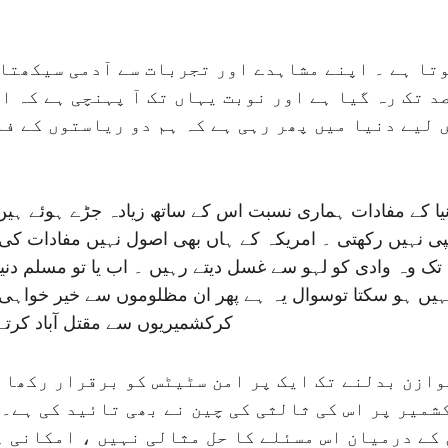
چند فیصد تک رہ گیا ہے اور نوبت یہاں تک آ پہنچی ہے
لیے دنیا میں پھر رہی ہے کہ ہم دو ریاستوں کے فا
ا کے مفادات ہماری نسبت اس کے ساتھ زیادہ جڑے ہوئے ہیں ۔
 نہیں رکھتی ۔ امریکہ کے ہاں بھی اصول نہیں مفادات کی ر
 وہ وادی کو لہو سے غسل دیتے رہیں ۔ اب یا تو مسلم دنیا ا
ا نہیں ہو سکتا توسوال یہ ہے پھر ان مظلوموں سے خیر خواہی 
کرکشمیریوں سے مقتل آباد کرتے 
وازن بدلنے تک ایک پر امن سٹیٹس کو برقرار رکھا 
کشمیر پر اس کی ثالثی کی چین نے بھی تائید کی ہے
 کے درمیان اس مسئلے کا حل مثالی نہیں ، امکانی ہ