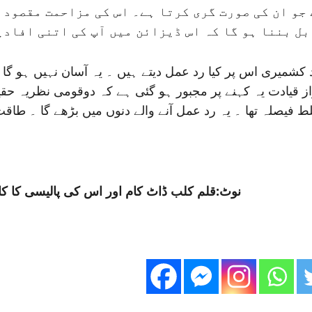
جو ان کی صورت گری کرتا ہے۔ اس کی مزاحمت مقصود 
ل بننا ہو گا کہ اس ڈیزائن میں آپ کی اتنی افادی
د کشمیری اس پر کیا رد عمل دیتے ہیں ۔ یہ آسان نہیں ہو
از قیادت یہ کہنے پر مجبور ہو گئی ہے کہ دوقومی نظریہ حقی
ط فیصلہ تھا ۔ یہ رد عمل آنے والے دنوں میں بڑھے گا ۔ طاق
نوٹ:قلم کلب ڈاٹ کام اور اس کی پالیسی کا کا