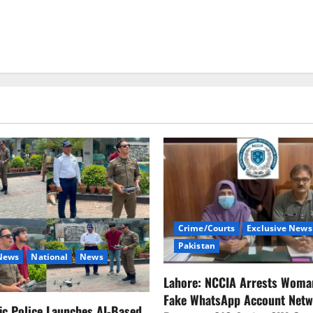
Crime/Courts
Exclusive News
Pakistan
 News
National
News
Lahore: NCCIA Arrests Woma
Fake WhatsApp Account Netw
fic Police Launches AI-Based