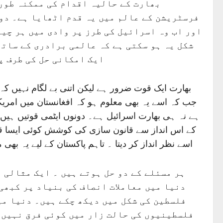
بھارت کے حالیہ اقدام کی ممکنہ طور 
فرسٹریشن کے عالم میں یہ قدم اٹھایا ہے۔ دوس
اور اب وہ اسرائیل کی طرز پر وادی میں ہر چیز
شکل یہ ہو سکتی ہے کہ عالمی برادری کے ساتھ
ایک امکانی حل کی طرف پ
بھارت ایک قوت ضرور ہے لیکن اتنی بے لگام نہیں کہ 
جب کہ اسے یہ بھی معلوم ہو کہ افغانستان میں امریک
ہے نہ ہی بھارت اسرائیل ہے۔ دونوں ایٹمی قوتیں ہیں ا
کے اس انداز سے قانون سازی کی کوشش کوئی ایسا قدم ن
اسے نظر انداز کر دیتا ۔ تاہم پاکستان کے لیے یہ 
ہر مسئلے کے دو حل ہوتے ہیں ۔ ایک مثالی 
دنیا میں معاملات انصاف کی بنیاد پر کبھی
فلسطین کی شکل میں دیکھ چکے ہیں۔ دنیا می
فلسطینیوں کی حالت زار میں کوئی فرق نہیں پڑ