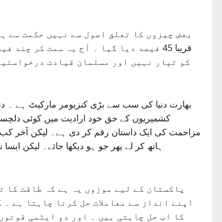
قریبا 45 فیصد دیا گیا ۔ آج یہ سمٹ کر 
کو تیار نہیں اور مسلمان قیادت درخواستیں 
بھارت دنیا کی سب سے بڑی کنزیومر مارکیٹ ہے ۔ دنی
کشمیریوں کے حق خود ارادیت میں کوئی دلچسپی
مزاحمت کی ایک داستان رقم کر دی ہے۔ لیکن آخر کب تک
ہاتھ کر لے پھر جو ہو دیکھا جائے۔ لیکن ایس
پاکستان کے لیے موزوں یہ ہے کہ طاقت کا ت
اپنے انداز سے معاملات حل کرنا چاہتا ہے ۔ 
کا اب حل چاہتی ہیں ۔ اور دو ایٹمی قوتوں