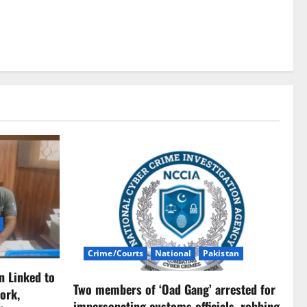
Crime/Courts
National
Pakistan
n Linked to
Two members of ‘Oad Gang’ arrested for
ork,
impersonating customs officials, robbing