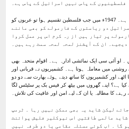
فلسطینیوں کے پاس نہیں اسرائیل کے پاس ہے۔
بعض چیزوں کا تعلق اصول سے نہیں حکمت سے ہوتا ہے ۔ اپنے مشاہدے اور تجربات سے آدمی سیکھتا ہے۔ 1947ء میں جب فلسطین تقسیم ہوا تو عربوں کو
 کہ اسرائیل دو ریاستوں کے فارمولے کو بھی ماننے
رمولے پر تیار ہیں از رہ کرم اس پر عمل کروا
دیجیے۔ ان کے آپشنز لمحہ لمحہ سمٹ رہے ہیں۔
 او آئی سی ایک نمائشی ادارہ ہے۔ اقوام متحدہ بھی
وشنی میں معاملہ ہوتا ہے۔ کشمیریوں نے قربانی اور
ٹھے اور کشمیریوں کا ساتھ دیتے ہوئے بھارت سے دو دو
کیا ہے؟ اپنے گھروں میں بیٹھ کر فیس بک پر سٹیٹس لگا
رہنے کا مطالبہ یا ان کے لیے امن اور عافیت کی تلاش۔
جائے لیکن شاید یہ بھی ممکن نہیں رہا ۔ ٹرمپ
۔ شاید عالمی طاقتیں اس نیوکلیر فلیش پوائنٹ
و گا ۔ اب کوئی مسئلہ مقامی یا دو طرفہ نہیں