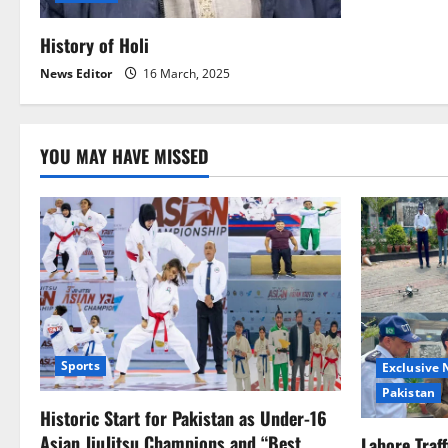
i
History of Holi
o
News Editor
16 March, 2025
n
YOU MAY HAVE MISSED
Sports
Exclusive
Pakistan
Historic Start for Pakistan as Under-16
Asian JiuJitsu Champions and “Best
Lahore Traf