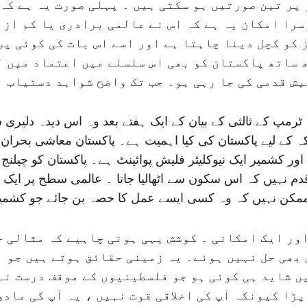
پر تین صورتیں ہو سکتی ہیں ۔ پہلی صورت یہ ہے کہ 
را امکان یہ ہے کہ اس نے عالمی برادری یا کم از 
 کو کچل دینا چاہتا ہے اور اسے اس بات کی کوئی پ
 ساتھ پاکستان کو بھی اس سلسلے میں اعتماد میں ل
یش قدمی کی جا رہی ہو۔ جب تک واضح شواہد دستیاب ن
ٹرمپ کے ثالثی کے بیان کے ایک ہفتے بعد وہ اس دیدہ دلیری 
ہ کے لیے پاکستان کی کیا اہمیت ہے۔ پاکستان معاشی بحران 
ور کشمیر ایک نیوکلیئر فلیش پوائینٹ ہے۔ پاکستان کو چیلنج
ہیں کہ اس سکون سے اٹھالیا جاتا ۔ عالمی سطح پر ایک بھونچا
بھی ممکن نہیں کہ وہ کسی ایسے عمل کا حصہ بن جائے جو کش
اور ایک امکانی ۔ کوشش یہی ہونی چاہیے کہ مثالی ح
 بھی حل نہیں ہوئے۔ یہ زمینی حقائق ہوتے ہیں جو ا
ں شاید ہی کوئی ہو جو فلسطینیوں کے موقف درست نہ
ا کیونکہ آپ کی اخلاقی قوت نہیں ، یہ آپ کی ماد