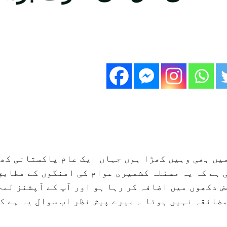
یں بھی وہیں کھڑا ہوں جہاں ایک عام پاکستانی کھڑ
 ہے کہ یہ مسئلہ کشمیری عوام کی امنگوں کے مطابق
 دکھوں میں اضافہ کر رہا ہو اور آپ کے آپشنز لم
ضائقہ نہیں ہوتا ۔ میرے پیش نظر اب سوال یہ ہے کہ