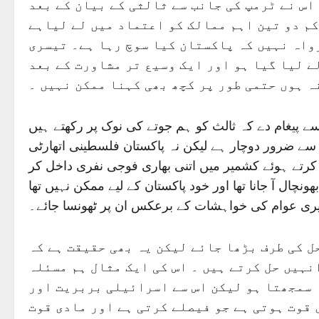
اس نے ٹرمپ کی جانب سے ثالثی کے بیان کے بعد
کم دو تین اہم ممالک کو اعتماد میں لے لیاہے
رواہ نہیں کہ پاکستان کیا سوچ رہا ہے۔ تیسری
ے لیا گیا ہو اور ایک وسیع تر مشاورت کے بعد
ہ ہوں حتمی طور پر کچھ بھی کہنا ممکن نہیں ۔
سے پیغام دے کہ ثالث کو ہم جوتے کی نوک پر رکھتے ہیں
سے ضرور دوچار ہے لیکن نہ پاکستان فلسطینی اتھارٹی
 کرتے ہوئے کشمیر میں اتنی بھاری فوجی نفری داخل کر
ل آ جانا تھا اور خود پاکستان کے لیے ممکن نہیں تھا
میری عوام کی خواہشات کے برعکس ان پر ٹھونسا جائے۔
ل کی طرف بڑھا جائے لیکن یہ بھی حقیقت ہے کہ
نہیں حل کرتے ہیں ۔ اس کی ایک مثال ہم مسئلہ
 سمجھتا ہو لیکن اس سے اسرائیلی بربریت اور
ی قوت ہوتی ہے جو فیصلے کرتی ہے اور مادی قوت