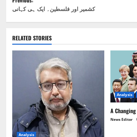
P
Previous:
کشمیر اور فلسطین۔ ایک ہی کہانی
o
s
t
RELATED STORIES
n
a
v
i
Analysis
g
A Changing 
a
News Editor
t
Analysis