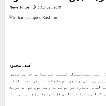
News Editor
6 August, 2019
آصف محمود
ا ہے۔ میں مسئلہ کشمیر کے مثالی حل پر یقین
 حل ہو۔ لیکن میں اس حقیقت کو بھی نظر انداز
حہ لمحہ محدود تر ہوتے جا رہے ہوں تو اس صورت
 کیا ہم ایک امکانی حل کی طرف بڑھ رہے ہیں ؟