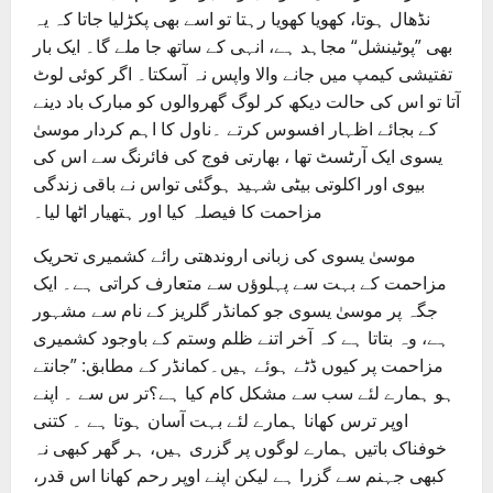
نڈھال ہوتا، کھویا کھویا رہتا تو اسے بھی پکڑلیا جاتا کہ یہ
بھی ”پوٹینشل“ مجاہد ہے، انہی کے ساتھ جا ملے گا۔ ایک بار
تفتیشی کیمپ میں جانے والا واپس نہ آسکتا۔ اگر کوئی لوٹ
آتا تو اس کی حالت دیکھ کر لوگ گھروالوں کو مبارک باد دینے
کے بجائے اظہار افسوس کرتے ۔ناول کا اہم کردار موسیٰ
یسوی ایک آرٹسٹ تھا ، بھارتی فوج کی فائرنگ سے اس کی
بیوی اور اکلوتی بیٹی شہید ہوگئی تواس نے باقی زندگی
مزاحمت کا فیصلہ کیا اور ہتھیار اٹھا لیا۔
موسیٰ یسوی کی زبانی اروندھتی رائے کشمیری تحریک
مزاحمت کے بہت سے پہلوﺅں سے متعارف کراتی ہے۔ ایک
جگہ پر موسیٰ یسوی جو کمانڈر گلریز کے نام سے مشہور
ہے، وہ بتاتا ہے کہ آخر اتنے ظلم وستم کے باوجود کشمیری
مزاحمت پر کیوں ڈٹے ہوئے ہیں۔کمانڈر کے مطابق: ”جانتے
ہو ہمارے لئے سب سے مشکل کام کیا ہے؟تر س سے ۔ اپنے
اوپر ترس کھانا ہمارے لئے بہت آسان ہوتا ہے ۔ کتنی
خوفناک باتیں ہمارے لوگوں پر گزری ہیں، ہر گھر کبھی نہ
کبھی جہنم سے گزرا ہے لیکن اپنے اوپر رحم کھانا اس قدر،