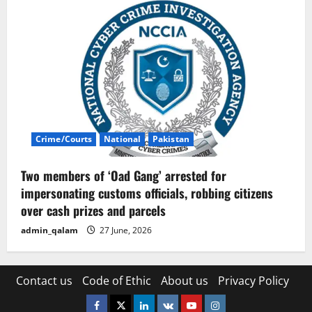
Crime/Courts
National
Pakistan
Two members of ‘Oad Gang’ arrested for
impersonating customs officials, robbing citizens
over cash prizes and parcels
admin_qalam
27 June, 2026
Contact us
Code of Ethic
About us
Privacy Policy
Facebook
Twitter
Linkedin
VK
Youtube
Instagram