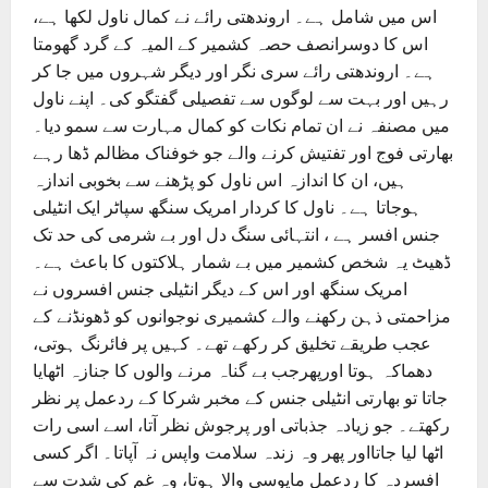
اس میں شامل ہے۔ اروندھتی رائے نے کمال ناول لکھا ہے،
اس کا دوسرانصف حصہ کشمیر کے المیہ کے گرد گھومتا
ہے۔ اروندھتی رائے سری نگر اور دیگر شہروں میں جا کر
رہیں اور بہت سے لوگوں سے تفصیلی گفتگو کی۔ اپنے ناول
میں مصنفہ نے ان تمام نکات کو کمال مہارت سے سمو دیا۔
بھارتی فوج اور تفتیش کرنے والے جو خوفناک مظالم ڈھا رہے
ہیں، ان کا اندازہ اس ناول کو پڑھنے سے بخوبی اندازہ
ہوجاتا ہے۔ ناول کا کردار امریک سنگھ سپاٹر ایک انٹیلی
جنس افسر ہے ، انتہائی سنگ دل اور بے شرمی کی حد تک
ڈھیٹ یہ شخص کشمیر میں بے شمار ہلاکتوں کا باعث ہے۔
امریک سنگھ اور اس کے دیگر انٹیلی جنس افسروں نے
مزاحمتی ذہن رکھنے والے کشمیری نوجوانوں کو ڈھونڈنے کے
عجب طریقے تخلیق کر رکھے تھے۔ کہیں پر فائرنگ ہوتی،
دھماکہ ہوتا اورپھرجب بے گناہ مرنے والوں کا جنازہ اٹھایا
جاتا تو بھارتی انٹیلی جنس کے مخبر شرکا کے ردعمل پر نظر
رکھتے۔ جو زیادہ جذباتی اور پرجوش نظر آتا، اسے اسی رات
اٹھا لیا جاتااور پھر وہ زندہ سلامت واپس نہ آپاتا۔ اگر کسی
افسردہ کا ردعمل مایوسی والا ہوتا، وہ غم کی شدت سے