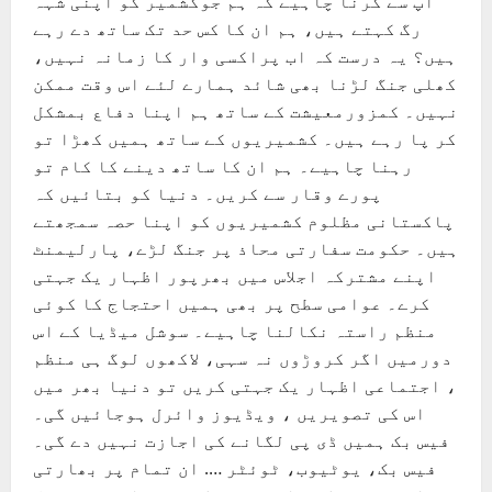
آپ سے کرنا چاہیے کہ ہم جوکشمیر کو اپنی شہہ
رگ کہتے ہیں، ہم ان کا کس حد تک ساتھ دے رہے
ہیں؟ یہ درست کہ اب پراکسی وار کا زمانہ نہیں،
کھلی جنگ لڑنا بھی شائد ہمارے لئے اس وقت ممکن
نہیں۔ کمزورمعیشت کے ساتھ ہم اپنا دفاع بمشکل
کر پا رہے ہیں۔ کشمیریوں کے ساتھ ہمیں کھڑا تو
رہنا چاہیے۔ ہم ان کا ساتھ دینے کا کام تو
پورے وقار سے کریں۔ دنیا کو بتائیں کہ
پاکستانی مظلوم کشمیریوں کو اپنا حصہ سمجھتے
ہیں۔ حکومت سفارتی محاذ پر جنگ لڑے، پارلیمنٹ
اپنے مشترکہ اجلاس میں بھرپور اظہار یک جہتی
کرے۔ عوامی سطح پر بھی ہمیں احتجاج کا کوئی
منظم راستہ نکالنا چاہیے۔ سوشل میڈیا کے اس
دورمیں اگر کروڑوں نہ سہی، لاکھوں لوگ ہی منظم
، اجتماعی اظہار یک جہتی کریں تو دنیا بھر میں
اس کی تصویریں ، ویڈیوز وائرل ہوجائیں گی۔
فیس بک ہمیں ڈی پی لگانے کی اجازت نہیں دے گی۔
فیس بک، یوٹیوب، ٹوئٹر …. ان تمام پر بھارتی