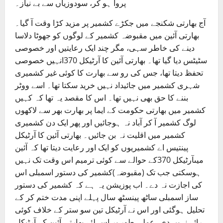
پروا ہو کر، سودوزیاں سے بے نیاز۔
آج بھارتی شکنجے میں جکڑے کشمیر پر مزید کڑا وقت آ گیا۔
بھارتی آئین میں مقبوضہ کشمیر کے لوگوں کو جھوٹا دلاسا
دینے کی خاطر سہی، مگر چند ایک رعایتیں اور خصوصی
سٹیٹس دیا گیا تھا۔ بھارتی آئین کا آرٹیکل 370انہیں خصوصی
تحفظ دیتا تھا، جس کی رو سے بھارت کا کوئی غیر کشمیری
شہری کشمیر میں جائیداد نہیں خرید سکتا تھا۔ اسے ووٹر
بننے کا حق بھی نہیں تھا۔ اس کا مقصد یہ تھا کہ کہیں
کشمیر میں بھارتی حکومت کے ایما پر بھارت بھر سے لاکھوں
لوگ کشمیر آ کر آباد نہ ہوجائیں اور پھر ایک دن کشمیری
کشمیر میں اقلیت نہ بن جائیں۔ بھارتی آئین کا آرٹیکل
پینتیس اے کشمیریوں کو ایک اور رعایت دیتا تھا کہ آئین
میںآرٹیکل 370کے حوالے سے کوئی ترمیم اس وقت تک نہیں
ہوسکتی جب تک (مقبوضہ)کشمیر کی دستور اسمبلی اس
کی اجازت نہ دے۔ اب پوزیشن یہ ہے کہ کشمیر کی دستور
ساز اسمبلی ساٹھ پینسٹھ سال پہلے اپنی مدت ختم کر کے
تحلیل ہوگئی اور اس نے آرٹیکل تین سو ستر کے خلاف کوئی
رائے نہیں دی۔عملی طور پر اس لئے بھارتی آئین کے آرٹیکل