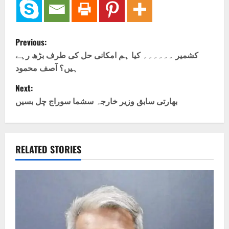
P
Previous:
o
کشمیر ۔۔۔۔۔۔ کیا ہم امکانی حل کی طرف بڑھ رہے
ہیں؟ آصف محمود
s
Next:
t
بھارتی سابق وزیر خارجہ سشما سوراج چل بسیں
n
a
RELATED STORIES
v
i
g