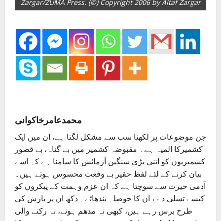
Zargar/ZUMA Press. (©) Copyright 2006 by Altaf Zargar
محمدعامرخاکوانی
جن موضوعات پر لکھنا سب سے مشکل لگتا ہے، ان میں ایک
کشمیرکا المیہ ہے۔ مقبوضہ کشمیر میں بے گناہ، بے قصور
کشمیریوں کو اتنی بڑی سنگین آزمائش کا سامنا ہے کہ اسے
بیان کرنے کے لئے لفظ حقیر بے وقعت محسوس ہوتے ہیں۔
آدمی حیرت سے سوچتا ہے کہ ان عزم وہمت کے پیکروں کو
کیسے تسلی دے ، ان کا حوصلہ بندھائے۔ دکھ ان پر بارش کی
طرح برس رہے ہیں، کبھی نہ مدھم ہونے، نہ رکنے والی