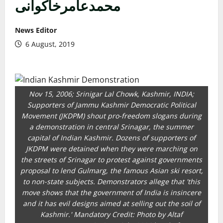
محمدعامرخاکوانی
News Editor
6 August, 2019
Nov 15, 2006; Srinigar Lal Chowk, Kashmir, INDIA;
Supporters of Jammu Kashmir Democratic Political
Movement (JKDPM) shout pro-freedom slogans during
a demonstration in central Srinagar, the summer
capital of Indian Kashmir. Dozens of supporters of
JKDPM were detained when they were marching on
the streets of Srinagar to protest against governments
proposal to lend Gulmarg, the famous Asian ski resort,
to non-state subjects. Demonstrators allege that 'this
move shows that the government of India is insincere
and it has evil designs aimed at selling out the soil of
Kashmir.' Mandatory Credit: Photo by Altaf