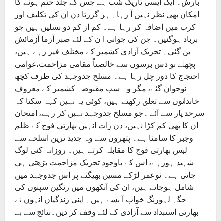
بارش۔ ایک ایسی تاریک شب ہے جس کے جلد ختم ہونے کا
امکان بھی نظر نہیں آ رہا۔ ہر گزرتا دن ان کی تکلیف اور
کرب میں اضافہ کر رہا ہے۔ کم از کم دو نسلیں ہیں جو
برباد ہوگئیں۔ جن کی جوانی ا ن کے لئے صبر آزما آزمائش
بن گئی۔ تحریک آزادی کشمیر کے مختلف فیز رہے ہیں،
پچھلے نو دس برسوں سے خالصتاً مقامی مزاحمت،عوامی
احتجاج کا دور چل رہا ہے۔ مسلح جدوجہد کی طرف کچھ
نوجوان گئے، مگر وہ سب مقبوضہ کشمیر کے معروف
خاندانوں سے تعلق رکھتے ہیں، کوئی یہ نہیں کہہ سکتا کہ
سرحد پار سے آئے ۔جو مسلح جدوجہد نہیں کر رہے، امتحان
ان کا بھی کم کڑا نہیں، دن رات انہیں بھارتی فوج کے ظلم
وجبر کا سامنا ہے۔ پتھروں سے وہ جدید ترین اسلحے سے
لیس بھارتی فوج کا مقابلہ کرتے ہیں۔ روزانہ کئی لوگ
شہید ہورہے، اس کے باوجود تحریک مزاحمت بڑھتی ہی
جاتی ہے۔ نوعمر لڑکے مسیں بھیگنے پر اس جدوجہد میں
شامل ہوجاتے ہیں، ان کی آنکھوں میں رنگین سپنوں کی
جگہ لہورنگ خواب آ بسے ہیں۔ اپنی زندگیاں انہوں نے
بھارتی استبداد سے آزادی کے لئے وقف کر دیں۔نتائج سے بے