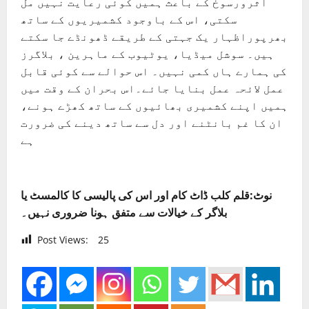
اثرورسوخ کے باعث ہمیں کوئی رعایت نہیں مل
سکتی، اس کے باوجود کشمیریوں کے ساتھ
بھرپوراظہار یک جہتی کے طریقے ڈھونڈے جا سکتے
ہیں۔ سوشل میڈیا، یوٹیوب کے ماہرین ، بلاگرز
کی ہمارے ہاں کمی نہیں۔ اس حوالے سے کوئی قابل
عمل لائحہ عمل بنایا جائے۔اس بحران کے وقت میں
ہمیں اپنے کشمیری بھائیوں کے ساتھ کھڑے ہونے،
ان کا غم بانٹنے اور دل سے ساتھ دینے کی ضرورت
ہے
نوٹ:قلم کلب ڈاٹ کام اور اس کی پالیسی کا کالمسٹ یا
بلاگر کے خیالات سے متفق ہونا ضروری نہیں۔
Post Views:
25