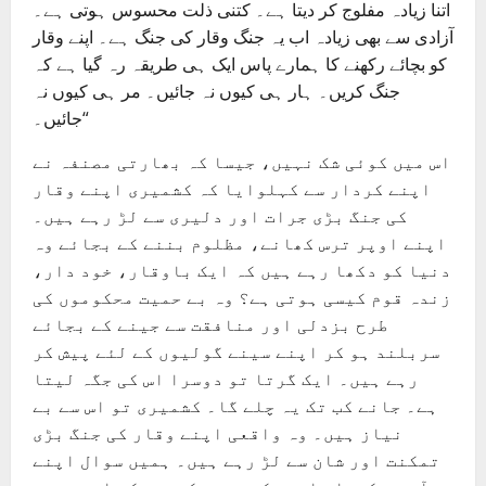
اتنا زیادہ مفلوج کر دیتا ہے۔ کتنی ذلت محسوس ہوتی ہے۔
آزادی سے بھی زیادہ اب یہ جنگ وقار کی جنگ ہے۔ اپنے وقار
کو بچائے رکھنے کا ہمارے پاس ایک ہی طریقہ رہ گیا ہے کہ
جنگ کریں۔ ہار ہی کیوں نہ جائیں۔ مر ہی کیوں نہ
جائیں۔“
اس میں کوئی شک نہیں، جیسا کہ بھارتی مصنفہ نے
اپنے کردار سے کہلوایا کہ کشمیری اپنے وقار
کی جنگ بڑی جرات اور دلیری سے لڑ رہے ہیں۔
اپنے اوپر ترس کھانے، مظلوم بننے کے بجائے وہ
دنیا کو دکھا رہے ہیں کہ ایک باوقار، خود دار،
زندہ قوم کیسی ہوتی ہے؟ وہ بے حمیت محکوموں کی
طرح بزدلی اور منافقت سے جینے کے بجائے
سربلند ہو کر اپنے سینے گولیوں کے لئے پیش کر
رہے ہیں۔ ایک گرتا تو دوسرا اس کی جگہ لیتا
ہے۔ جانے کب تک یہ چلے گا۔ کشمیری تو اس سے بے
نیاز ہیں۔ وہ واقعی اپنے وقار کی جنگ بڑی
تمکنت اور شان سے لڑ رہے ہیں۔ ہمیں سوال اپنے