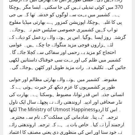
370 میں کوئی تبدیلی نہیں کی جا سکتی۔ ایسا مگر ہوچکا
ہے۔ کشمیر میں بہت سے لوگوں کو خدشہ تھا کہ بی جی
پی کا غلبہ ہوچکا، اپوزیشن کمزور ہے، بھارتی میڈیا مفلوج
تو اب کہیں کشمیری خصوصی سٹیٹس ختم نہ ہوجائے۔
گزشتہ روز ایسا ہوگیا۔اس پر ہونے والے ردعمل کو دبانے کے
لئے ہزاروں فوجی مزید منگوائے جا چکے ہیں۔ عوامی
احتجاج کو مزید بے رحمی اور سفاکی سے کچلا جائے گا۔
کشمیر میں ظلم کی اور بہت سی خوفناک داستانیں لکھی
جائیں گی۔ تکلیف دہ رات مزید طویل اور کٹھن ہوجائے گی۔
مقبوضہ کشمیر میں ہونے والے بھارتی مظالم اور جوابی
طور پر کشمیریوں کا عزم دیکھ کر حیرت ہوتی ہے کہ
انسانی جذبہ اس قدر توانا، مضبوط ہوسکتا ہے۔ بھارت کی
نڈر صحافی اور ادیبہ اروندھتی رائے نے پچھلے سال ایک ناول
لکھا The Ministry of Utmost Happiness۔ اس کا اردو
ترجمہ ”بے پناہ شادمانی کی مملکت“کے نام سے محترمہ
ارجمند آرا نے کیا۔ خاص بات یہ ہے کہ ترجمہ اروندھتی رائے
نے خود سنا اور اس کی منظوری دی یعنی مصنف کا اعتماد