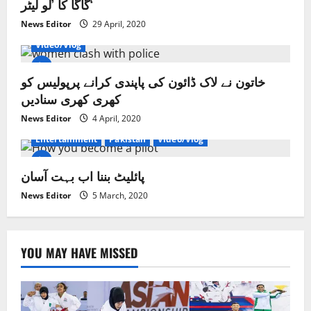
v
گاگا کا ’لو لیٹر‘
News Editor
29 April, 2020
Crime/Courts
Exclusive News
Lahore
News
i
Video/Vlog
g
خاتون نے لاک ڈائون کی پاپندی کرانے پرپولیس کو
a
کھری کھری سنادیں
t
News Editor
4 April, 2020
Entertainment
Pakistan
Video/Vlog
i
پائلیٹ بننا اب بہت آسان
o
News Editor
5 March, 2020
n
YOU MAY HAVE MISSED