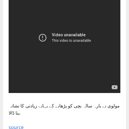
مولوی نے بارہ سالہ بچی کو پڑھانے کے بہانے زیادتی کا نشانہ
بنا ڈالا.
source