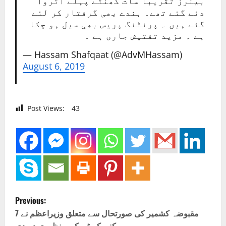
بینرز تقریباً سات گھنٹے پہلے اتروا
دئے گئے تھے۔ بندے بھی گرفتار کر لئے
گئے ہیں ۔ پرنٹنگ پریس بھی سیل ہو چکا
ہے ۔ مزید تفتیش جاری ہے ۔
— Hassam Shafqaat (@AdvMHassam)
August 6, 2019
Post Views:
43
P
Previous:
o
مقبوضہ کشمیر کی صورتحال سے متعلق وزیراعظم نے 7
رکنی کمیٹی کی منظوری دے دی