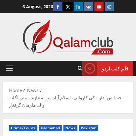
Skip
Facebook
Twitter
Linkedin
VK
Youtube
Instagram
6 August, 2026
to
content
قلم کلب اردو
Primary
Menu
Home
News
حسا س ادارے کی کاروائی، اسلام آباد میں متنازعہ بینرزلگانے
والے ملزمان گرفتار
Crime/Courts
Islamabad
News
Pakistan