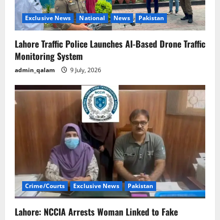
n
Exclusive News
National
News
Pakistan
Lahore Traffic Police Launches AI-Based Drone Traffic
Monitoring System
admin_qalam
9 July, 2026
Crime/Courts
Exclusive News
Pakistan
Lahore: NCCIA Arrests Woman Linked to Fake