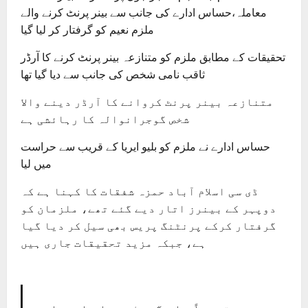
معاملہ،حساس ادارے کی جانب سے بینر پرنٹ کرنے والے
ملزم نعیم کو گرفتار کر لیا گیا
تحقیقات کے مطابق ملزم کو متنازعہ بینر پرنٹ کرنے کا آرڈر
ثاقب نامی شخص کی جانب سے دیا گیا تھا
متنازعہ بینر پرنٹ کروانے کا آرڈر دینے والا
شخص گوجرانوالہ کا رہائشی ہے
حساس ادارے نے ملزم کو بلیو ایریا کے قریب سے حراست
میں لیا
ڈی سی اسلام آباد حمزہ شفقات کا کہنا ہے کہ
دوپہر کے بینرز اتار دیے گئے تھے، ملزمان کو
گرفتار کرکے پرنٹنگ پریس بھی سیل کر دیا گیا
ہے، جبکہ مزید تحقیقات جاری ہیں