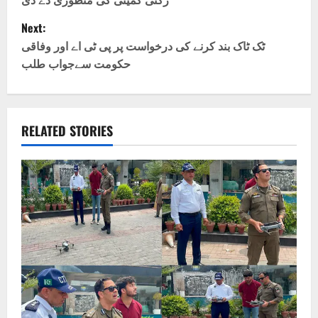
s
Next:
t
ٹک ٹاک بند کرنے کی درخواست پر پی ٹی اے اور وفاقی
حکومت سےجواب طلب
n
a
v
RELATED STORIES
i
g
a
t
i
o