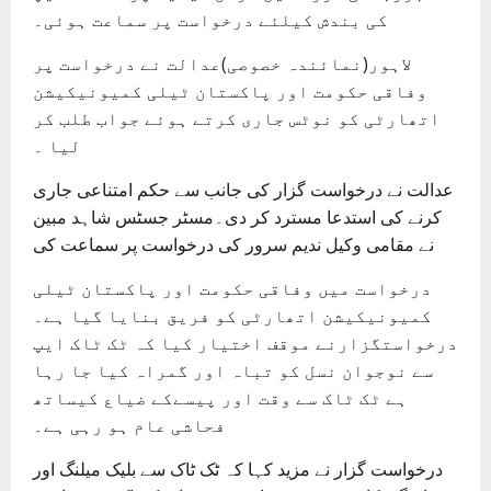
کی بندش کیلئے درخواست پر سماعت ہوئی۔
لاہور(نمائندہ خصوصی)عدالت نے درخواست پر
وفاقی حکومت اور پاکستان ٹیلی کمیونیکیشن
اتھارٹی کو نوٹس جاری کرتے ہوئے جواب طلب کر
لیا ۔
عدالت نے درخواست گزار کی جانب سے حکم امتناعی جاری
کرنے کی استدعا مسترد کر دی۔مسٹر جسٹس شاہد مبین
نے مقامی وکیل ندیم سرور کی درخواست پر سماعت کی
درخواست میں وفاقی حکومت اور پاکستان ٹیلی
کمیونیکیشن اتھارٹی کو فریق بنایا گیا ہے۔
درخواستگزارنے موقف اختیار کیا کہ ٹک ٹاک ایپ
سے نوجوان نسل کو تباہ اور گمراہ کیا جا رہا
ہے ٹک ٹاک سے وقت اور پیسےکے ضیاع کیساتھ
فحاشی عام ہو رہی ہے۔
درخواست گزار نے مزید کہا کہ ٹک ٹاک سے بلیک میلنگ اور