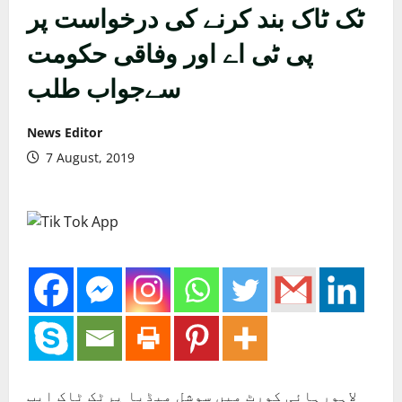
ٹک ٹاک بند کرنے کی درخواست پر
پی ٹی اے اور وفاقی حکومت
سےجواب طلب
News Editor
7 August, 2019
لاہورہائی کورٹ میں سوشل میڈیا پرٹک ٹاک ایپ