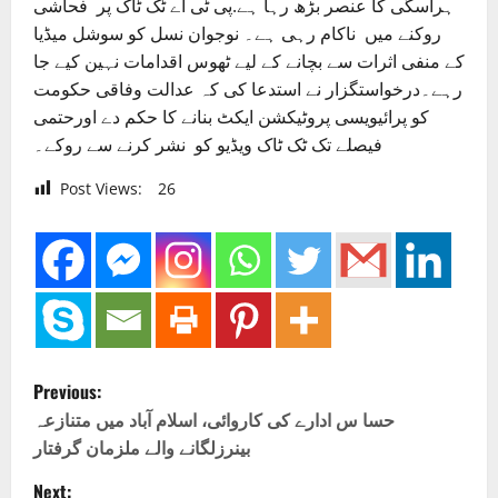
ہراسگی کا عنصر بڑھ رہا ہے.پی ٹی اے ٹک ٹاک پر فحاشی
روکنے میں ناکام رہی ہے۔ نوجوان نسل کو سوشل میڈیا
کے منفی اثرات سے بچانے کے لیے ٹھوس اقدامات نہین کیے جا
رہے۔درخواستگزار نے استدعا کی کہ عدالت وفاقی حکومت
کو پرائیویسی پروٹیکشن ایکٹ بنانے کا حکم دے اورحتمی
فیصلے تک ٹک ٹاک ویڈیو کو نشر کرنے سے روکے۔
Post Views:
26
P
Previous:
o
حسا س ادارے کی کاروائی، اسلام آباد میں متنازعہ
بینرزلگانے والے ملزمان گرفتار
s
Next: