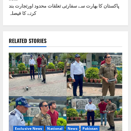
t
پاکستان کا بھارت سے سفارتی تعلقات محدود اورتجارت بند
کرنے کا فیصلہ
n
a
v
RELATED STORIES
i
g
a
t
i
o
n
Exclusive News
National
News
Pakistan