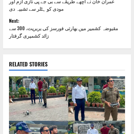
o
عمران خان نے اچھے طریقے سے بی جے پی نازی ازم اور
مودی کو ہٹلر سے تشبیہ دی
s
Next:
t
مقبوضہ کشمیر میں بھارتی فورسز کی بربریت، 300 سے
زائد کشمیری گرفتار
n
a
v
RELATED STORIES
i
g
a
t
i