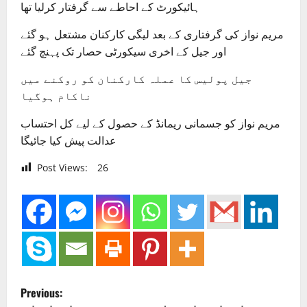
ہائیکورٹ کے احاطے سے گرفتار کرلیا تھا
مریم نواز کی گرفتاری کے بعد لیگی کارکنان مشتعل ہو گئے
اور جیل کے اخری سیکورٹی حصار تک پہنچ گئے
جیل پولیس کا عملہ کارکنان کو روکنے میں
ناکام ہوگیا
مریم نواز کو جسمانی ریمانڈ کے حصول کے لیے کل احتساب
عدالت پیش کیا جائیگا
Post Views:
26
P
Previous: