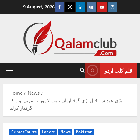
Skip
Facebook
Twitter
Linkedin
VK
Youtube
Instagram
9 August, 2026
to
content
قلم کلب اردو
Primary
Menu
Home
News
بڑی عید سے قبل بڑی گرفتاریاں ،نیب لاہور نے مریم نواز کو
گرفتار کرلیا
Crime/Courts
Lahore
News
Pakistan