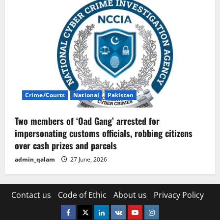
Crime/Courts
National
Pakistan
Two members of ‘Oad Gang’ arrested for
impersonating customs officials, robbing citizens
over cash prizes and parcels
admin_qalam
27 June, 2026
Contact us
Code of Ethic
About us
Privacy Policy
Facebook
Twitter
Linkedin
VK
Youtube
Instagram