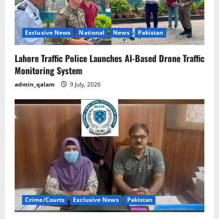
o
n
Exclusive News
National
News
Pakistan
Lahore Traffic Police Launches AI-Based Drone Traffic
Monitoring System
admin_qalam
9 July, 2026
Crime/Courts
Exclusive News
Pakistan