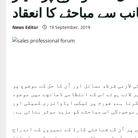
ب سے مباحثے کا انعقاد
News Editor
19 September, 2019
لازمی شرط، مسائل اور اُن کا حل کے موضوع پر
ر لاتے ہوئے اس کے انتظامی ڈھانچے میں موجود
کرنا ہے، فورم پر ٹیکس ایڈوائزری کمیٹی اور
 موجودگی اس مباحثے کو مزید موثر بناتی ہے۔
 رسیدوں پر اُن کے شناختی کارڈ کے نمبروں کے اندراج
ف بی آر کے پورٹل پر فوری مسترد کر دیا جاتا