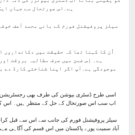
ہے۔اس صورتحال سے جہاں ایک
سیلز پروفیشنل فورم کے بانی محمد آصف خوشن
اُن کا کہنا تھا کہ حقیقت میں دکانداروں ا
ہے۔ اِس ضمن میں صرف مطالبہ بروقت اور
موجودگی ہے۔آپ اگر اپنا شناختی کارڈ دے بھ
اسی طرح ڈسٹری بیوشن کی طرف بھی رجسٹریشن کے عم
اب سب اس صورتحال کے حل کے منتظر ہیں۔ اس کا ح
سیلز پروفیشنل فورم کی جانب سے اس سے قبل کراچی 
آباد سمیت پورے پاکستان میں اس قسم کی آگاہی مہم کا 