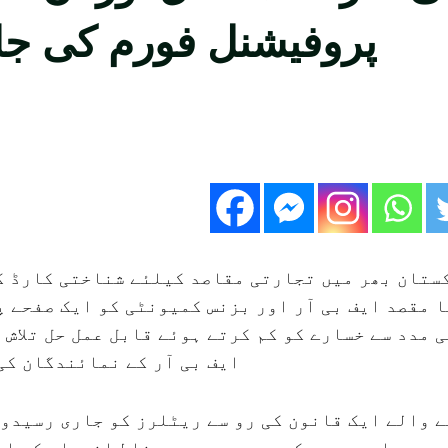
پروفیشنل فورم کی جان
ستان بھر میں تجارتی مقاصد کیلئے شناختی کارڈ کی 
ا مقصد ایف بی آر اور بزنس کمیونٹی کو ایک صفحے پ
 مدد سے خسارے کو کم کرتے ہوئے قابل عمل حل تلاش 
ایف بی آر کے نمائندگان کی
ارف کروائے جانے والے ایک قانون کی رو سے ریٹلرز کو جاری
 ہے۔ ایسے میں کسی بھی رسید پر غلط اندراج کو ای