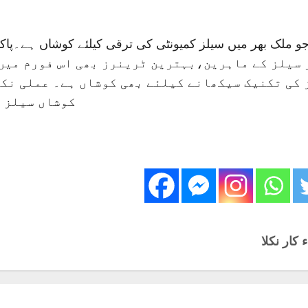
ر سیلز کے ماہرین،بہترین ٹرینرز بھی اس فورم میں
ز کی تکنیک سیکھانے کیلئے بھی کوشاں ہے۔ عملی نک
کوشاں سیلز پ
کار نکلا