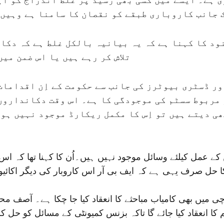
 جانب کاروباری طبقے کو نقصان کا سامنا ہے وہیں 
ود کا کہنا ہے کہ یہ بیانیہ بالکل غلط ہے کہ دکا
تلاش کر رہے ہیں یا اس ضمن می
ور ڈسٹری بیوٹرز کی جانب سے حکومت کے اِن اقدامات
 مربوط سسٹم کی موجودگی کا ہے۔ اس وقت دکانداروں
ی دیتے ہیں تو اِس کا مکمل ریکارڈ موجود نہیں ہو
ل کیلئے وسائل موجود نہیں ہیں۔اُن کا کہنا تھا کہ اس 
ل صرف یہی ہے کہ ایف بی آر اس کاروبار کی دیگر اکائیوں
میں بھی کامیاب مباحثے کا انعقاد کیا جا چکا ہے۔ آصف مح
انعقاد کیا جائے گا تاکہ بزنس کمیونٹی کے مسائل کو حل کرتے