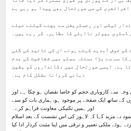
افراتفری کی سی صورتحال بھی پیدا ہو رہی ہے
ندار ٹیکس اور رجسٹریشن سے بچنے کیلئے حیلے
ں ڈسٹری بیوٹر نااہلی کا مظاہرہ کر رہے ہیں۔
 کو خوش آمدید کہتے ہوئے ان کی تائید کی گئی
 کا سب سے بڑا مسئلہ سسٹم میں شفافیت کی عدم
تا ہے۔ ایسی صورتحال میں دکانداروں کو یقین
دہانی کروانا مشکل کام ہے۔
وجہ سے کاروباری حجم کو خاصا نقصان ہو چکا ہے اور
 کے ساتھ ایک صفحے پر موجود ہو،ہماری بات کو سنے
اور ہمیں تکنیکی معاونت فراہم کرے۔
مود نے مزید کہا کہ لاہور کی اس نشست کے بعد اسلام
 ہوئے ملکی تعمیر و ترقی میں اپنا مثبت کردار ادا کیا