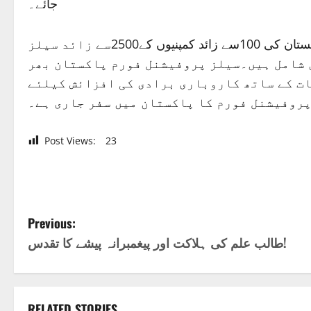
جائے۔
سیلز پروفیشنل فورم پاکستان کا واحد پلیٹ فارم ہے جو ملک بھر میں سیلز کمیونٹی کی ترقی کیلئے کوشاں ہے۔پاکستان کی 100سے زائد کمپنیوں کے2500سے زائد سیلز
 شامل ہیں۔سیلز پروفیشنل فورم پاکستان بھر
ات کے ساتھ کاروباری برادی کی افزائش کیلئے
روفیشنل فورم کا پاکستان میں سفر جاری ہے۔
Post Views:
23
P
Previous:
طالب علم کی ہلاکت اور پیغمبرانہ پیشے کا تقدس!
o
s
RELATED STORIES