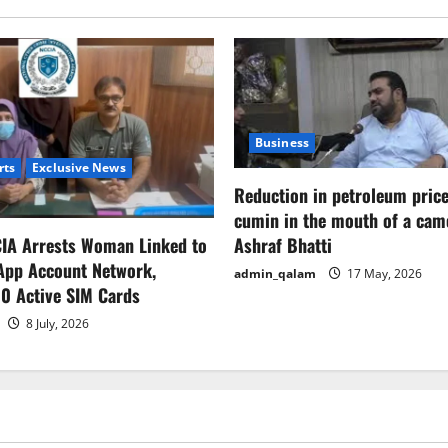
Business
rts
Exclusive News
Reduction in petroleum prices
cumin in the mouth of a cam
CIA Arrests Woman Linked to
Ashraf Bhatti
App Account Network,
admin_qalam
17 May, 2026
0 Active SIM Cards
8 July, 2026