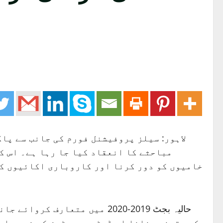
لاہور: سیلز پروفیشنل فورم کی جانب سے پاک
مباحثے کا انعقاد کیا جا رہا ہے۔ اس ک
خامیوں کو دور کرنا اور کاروباری اکائیوں کی
حالیہ بجٹ 2019-2020 میں متع
کو یقینی بنانا اب ڈسٹری بیوٹرز کی ذمہ داری