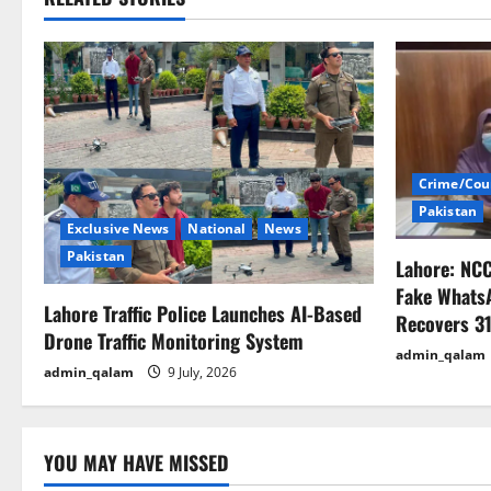
t
n
a
v
i
Crime/Cou
Pakistan
g
Exclusive News
National
News
Pakistan
Lahore: NC
a
Fake Whats
Lahore Traffic Police Launches AI-Based
t
Recovers 31
Drone Traffic Monitoring System
admin_qalam
i
admin_qalam
9 July, 2026
o
n
YOU MAY HAVE MISSED