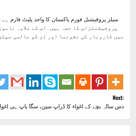
پروفیشنلزاس کا حصہ ہیں۔اس کے علاوہ نامو
میں کاروبار کی نشونما اور اِن کو عالمی سیل
Next:
دس سالہ بچے کے اغواء کا ڈراپ سین، سگا باپ ہی اغواء 