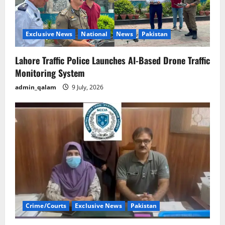
Exclusive News
National
News
Pakistan
Lahore Traffic Police Launches AI-Based Drone Traffic
Monitoring System
admin_qalam
9 July, 2026
Crime/Courts
Exclusive News
Pakistan