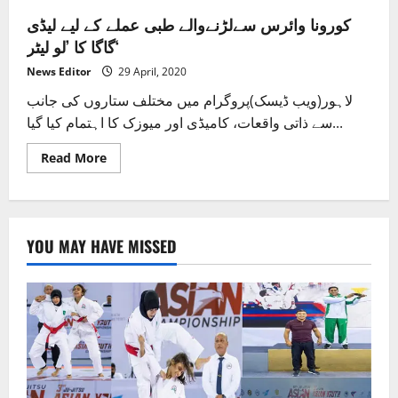
کورونا وائرس سےلڑنےوالے طبی عملے کے لیے لیڈی
گاگا کا ’لو لیٹر‘
News Editor
29 April, 2020
لاہور(ویب ڈیسک)پروگرام میں مختلف ستاروں کی جانب
سے ذاتی واقعات، کامیڈی اور میوزک کا اہتمام کیا گیا...
Read
Read More
more
about
کورونا
وائرس
سےلڑنےوالے
طبی
YOU MAY HAVE MISSED
عملے
کے
لیے
لیڈی
گاگا
کا
’لو
لیٹر‘