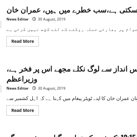
 کرسکتی ہے،سب خطرے میں ہیں، عمران خان
News Editor
30 August, 2019
Read
Read More
more
about
دنیا
کشمیر
کو
س انداز سے لوگ نکلے مجھے اس پر فخر ہے
نظرانداز
نہیں
کرسکتی
وزیراعظم
ہے،سب
خطرے
میں
News Editor
30 August, 2019
ہیں،
عمران
خان
Read
Read More
more
about
اہل
کشمیر
سے
یکجہتی