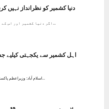
دنیا کشمیر کو نظرانداز نہیں
اگر دنیا کشمیر اور اس کے عوام پر بھارتی حملہ روکنے کے لئے کچھ نہیں کرتی ہے...
اہل کشمیر سے یکجہتی کیلیے ج،
اسلام آباد: وزیراعظم پاکستان عمران خان کا اپنے ٹویٹر پیغام میں کہنا ہے کہ اہل کشمیر سے...