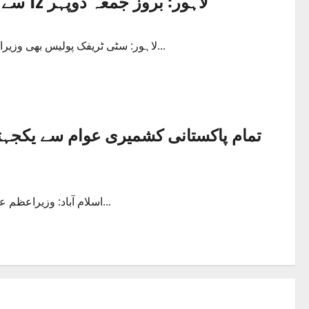
لاہور: بروز جمعہ دوپہر 12 سے 12:15 تک شہر کے تمام سگنل سرخ رہیں گے
لاہور: سٹی ٹریفک پولیس بھی وزیراعظم عمران خان کی آواز پر لبیک کہتے ہوئے کشمیری بھائیوں سے...
اسلام آباد: وزیراعظم عمران خان نے کا اپنے ٹویٹر پیغام میں کہنا ہے کہ میں چاہتاہوں کہ...