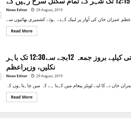
کیلیے
جس
News Editor
29 August, 2019
انداز
سے
لوگ
نکلے
مجھے
Read
Read More
اس
more
پر
about
فخر
لاہور:
ہے،
بروز
وزیراعظم
جمعہ
تمام پاکستانی کشمیری عوام سے یکجہتی کیلیے بروز جمعہ 12بجے سے12:30 تک باہر
دوپہر
12
سے
نکلیں، وزیراعظم
12:15
تک
شہر
News Editor
29 August, 2019
کے
تمام
سگنل
سرخ
رہیں
Read
Read More
گے
more
about
تمام
پاکستانی
کشمیری
عوام
سے
یکجہتی