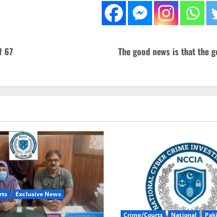
f 67
The good news is that the 
rts
Exclusive News
Crime/Courts
National
Pak