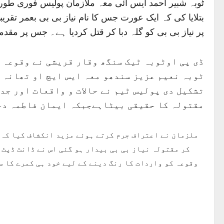
ٹوبہ شبیر احمد ایس آئی معہ ملازمان پولیس فوری طور 
پر نیاز بی بی کو گلہ دبا کر قتل کردیا ہے۔ جس پر مقدمہ
ڈی پی اوٹوبہ ٹیک سنگھ وقار قریشی نے وقوعہ ک
ٹوبہ نعیم عزیز سندھو معہ ایس ایچ او تھانہ س
تشکیل دی پولیس ٹیم نے حالات و واقعات اور ج
مقتولہ کا حقیقی بیٹاہےجبکہ ایمان فاطمہ دخ
ملزمان نے اعتراف جرم کرتے ہوئے مزید انکشاف کیا کہ 
کر مقتولہ نیاز بی بی بیدار ہو گئی اس نے ڈانٹ ڈپٹ 
وقوعہ کو واردات کا رنگ دینے کے لیے خود ہی کمرے کا 