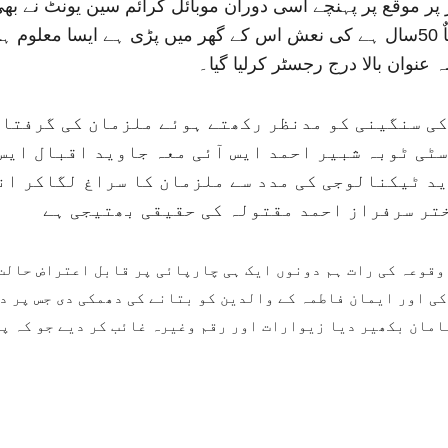
پر موقع پر پہنچے اسی دوران موبائل کرائم سین یونٹ نے بھی
بتلایا کی کہ ایک عورت جس کا نام نیاز بی بی بعمر تقریباٌ 50سال ہے کی نعش اس کے گھر
 عنوان بالا درج رجسٹر کرلیا گیا۔
ی سنگینی کو مدنظر رکھتے ہوئے ملزمان کی گرفتاری
ٹی ٹوبہ شبیر احمد ایس آئی معہ جاوید اقبال ایس 
دید ٹیکنالوجی کی مدد سے ملزمان کا سراغ لگاکر ا
تر سرفراز احمد مقتولہ کی حقیقی بھتیجی ہے
وقوعہ کی رات ہم دونوں ایک ہی چارپائی پر قابل اعتراض حالت
کی اور ایمان فاطمہ کے والدین کو بتانے کی دھمکی دی جس پر دو
سامان بکھیر دیا زیوارات اور رقم وغیرہ غائب کر دیے جو کہ پ