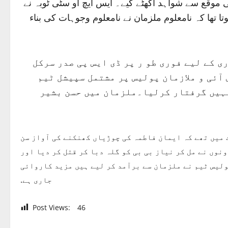
 موقع سے شواہد اکھٹے کیے۔ ایس ایچ او سٹی ٹوبہ نے
 میں پڑی ہے ایسا معلوم ہوتا تھا کہ نامعلوم ملزمان نے نامعلوم وجوہات کی بناء
 کے لیے فوری طو ر پر ڈی ایس پی صدر سرکل
آئی و ملازمان پولیس پر مشتمل سپیشل ٹیم
نہیں گرفتار کرلیا۔ملزمان میں حسن بشیر
 میں تھے کہ ایمان فاطمہ کی چوڑیاں کھنکنے کی آواز سن
نوں نے مل کر نیاز بی بی کو گلہ دبا کر قتل کر دیا اور
ولیس ٹیم نے ملزمان سے برآمد کر لیے ہیں مزید کاروائی
جاری ہے.
Post Views:
46