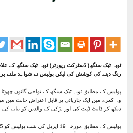
رنگ دینے کی کوشش کی لیکن پولیس نے شواہد ملنے پر گ
پولیس کے مطابق ٹوبہ ٹیک سنگھ کے نواحی گائوں چھوٹا 
وہ کمرے میں ایک چارپائی پر قابل اعتراض حالت میں مو
دیکھ کر ڈانٹ ڈپٹ کی اور لڑکی کے والدین کو بتانے کی 