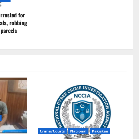
rrested for
als, robbing
 parcels
Crime/Courts
National
Pakistan