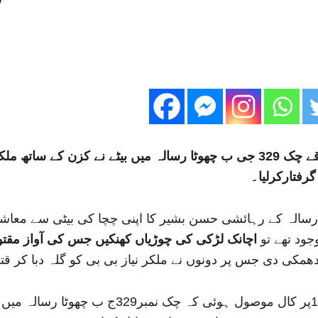
ٹوبہ ٹیک سنگھ( ڈسٹرکٹ رپورٹر) ٹوبہ ٹیک سنگھ کے علاقے چک 329 جی ب چھوٹا رسال
رفتارکرلیا۔
رسالہ کے رہائشی حسن بشیر کا اپنی چچا کی بیٹی سے معاشقہ
جود تھے تو
اچانک لڑکی کی چوڑیاں کھنکیں جس کی آواز مقتول
دھمکی دی جس پر دونوں نے ملکر نیاز بی بی کو گلہ دبا کر قت
پولیس کے مطابق مورخہ 19 اپریل کی شب پولیس ک