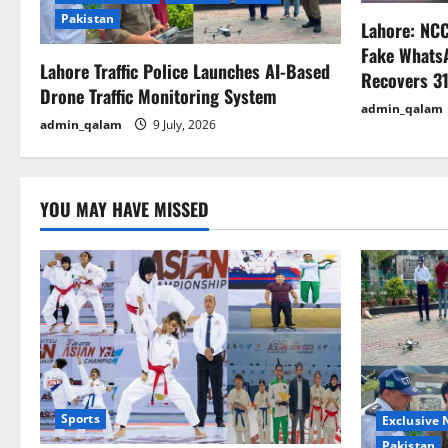
a
Pakistan
Lahore: NC
t
Fake Whats
Lahore Traffic Police Launches AI-Based
Recovers 31
i
Drone Traffic Monitoring System
admin_qalam
admin_qalam
9 July, 2026
o
n
YOU MAY HAVE MISSED
Sports
Exclusive
Pakistan