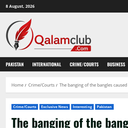
Skip
8 August, 2026
to
content
PAKISTAN
INTERNATIONAL
CRIME/COURTS
BUSINESS
Home
Crime/Courts
The banging of the bangles caused 
Crime/Courts
Exclusive News
Interesting
Pakistan
The banging of the bang