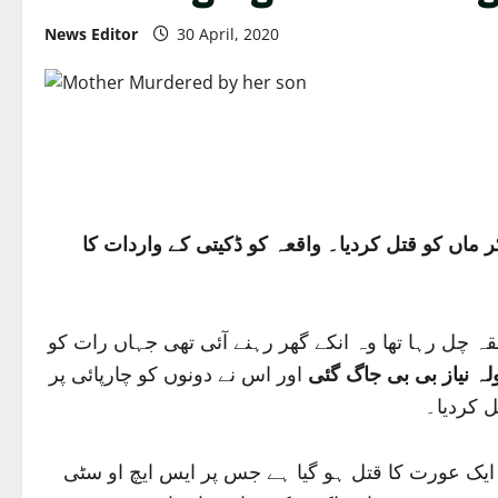
News Editor
30 April, 2020
ہ میں بیٹے نے کزن کے ساتھ ملکر ماں کو قتل کردیا۔ واقعہ کو ڈکیتی کے واردات کا
 چل رہا تھا وہ انکے گھر رہنے آئی تھی جہاں رات کو
ہ نیاز بی بی جاگ گئی
اور اس نے دونوں کو چارپائی پر
ل کردیا۔
و 15پر کال موصول ہوئی کہ چک نمبر329ج ب چھوٹا رسالہ میں ایک عورت کا قتل ہو گیا ہے جس پر ایس ایچ او سٹی