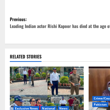
P
Previous:
Leading Indian actor Rishi Kapoor has died at the age o
o
s
t
RELATED STORIES
n
a
v
i
Crime/Cou
g
Pakistan
Exclusive News
National
News