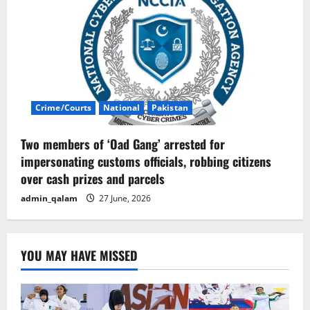
Crime/Courts
National
Pakistan
Two members of ‘Oad Gang’ arrested for
impersonating customs officials, robbing citizens
over cash prizes and parcels
admin_qalam
27 June, 2026
YOU MAY HAVE MISSED