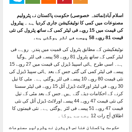
اسلام آباد(نمائندہ خصوصی) حکومت پاکستان نے پٹرولیم
مصنوعات میں کمی کا نوٹیفکیشن جاری کردیا ہے ۔ پیٹرول
کی قیمت میں 15 روپے فی لیٹر کمی کے ساتھ پٹرول کی نئی
قیمت 81 روپے 58 پیسے فی لٹر ہوگئی ہے۔
نوٹیفکیشن کے مطابق پٹرول کی قمیت میں پندرہ روہے فی
لیٹر کمی کے ساتھ پٹرول 81 روپے 58 پیسے فی لٹر ہوگیا
ہے۔ اسی طرح ہائی اسپیڈ ڈیزل کی قیمت میں 27 روپے 15
پیسے فی لیٹر کمی کی گئی جس کے بعد ہائی سپیڈ ڈیزل کی
نئی قیمت 80 روپے 10 پیسے فی لٹرہوگئی ہے۔ مٹی کا تیل
30 روپے فی لیٹر اورلائٹ ڈیزل آئل 15 روپے فی لیٹر سستا
کرنے کے احکامات دیئے گئے ہیں۔جس کے بعد مٹی کے تیل
کی نئی قیمت 47 روپے 44 پیسے اورلائٹ ڈیزل آئل کی نئی
قیمت 47 روپے 51 پیسے فی لٹر ہوگئی ہے۔ نئی قیمتوں کا
اطلاق آج رات 12 بجے سے ہوگا۔
حکومت پاکستان فنانس ڈویثرن نے پٹرولیم مصنوعات