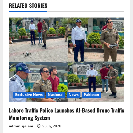
v
RELATED STORIES
i
g
a
t
i
o
n
Exclusive News
National
News
Pakistan
Lahore Traffic Police Launches AI-Based Drone Traffic
Monitoring System
admin_qalam
9 July, 2026