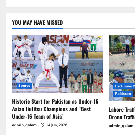
i
g
YOU MAY HAVE MISSED
a
t
i
o
n
Sports
Exclusive
Pakistan
Historic Start for Pakistan as Under-16
Asian JiuJitsu Champions and “Best
Lahore Traf
Under-16 Team of Asia”
Drone Traff
admin_qalam
14 July, 2026
admin_qalam