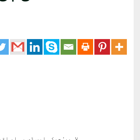
لاہور: جبکہ ایس ڈی پی او ا