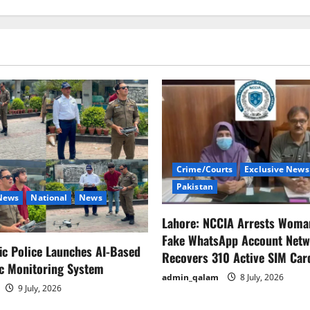
Crime/Courts
Exclusive News
Pakistan
 News
National
News
Lahore: NCCIA Arrests Woma
Fake WhatsApp Account Netw
fic Police Launches AI-Based
Recovers 310 Active SIM Car
ic Monitoring System
admin_qalam
8 July, 2026
9 July, 2026