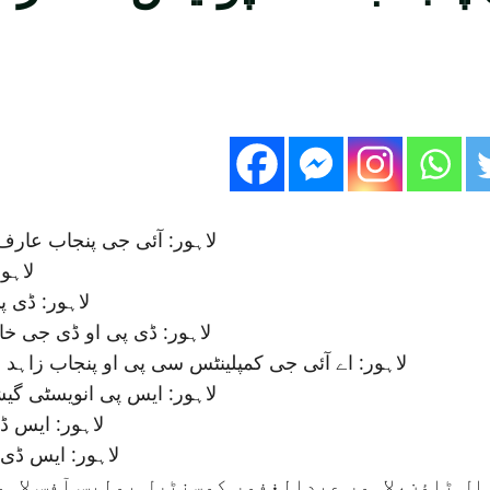
لاہور: آئی جی پنجاب عارف ن
لاہو
لاہور: ڈی پ
لاہور: ڈی پی او ڈی جی خا
لاہور: اے آئی جی کمپلینٹس سی پی او پنجاب زاہد ن
لاہور: ایس پی انویسٹی گی
لاہور: ایس ڈ
لاہور: ایس ڈی 
قبال ٹاؤن،لاہور عبدالغفور کوسنٹرل پولیس آفس لاہ