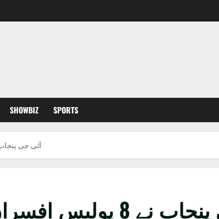
SHOWBIZ
SPORTS
آئی جی پنجاب نے 8 پولیس افسران کے تقرروت
یس افسران کے تقرروتبادلے کردیئے