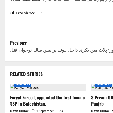
Post Views:
23
P
Previous:
ر: پلاٹ میں بکری داخل ہونے پر بیس سالہ نوجوان قتل
o
s
t
RELATED STORIES
National
Pakistan
Quetta
n
Transfers
Transfers
a
Faryal Fareed, appointed the first female
8 Prison Of
SSP in Balochistan.
Punjab
v
News Editor
4 September, 2023
News Editor