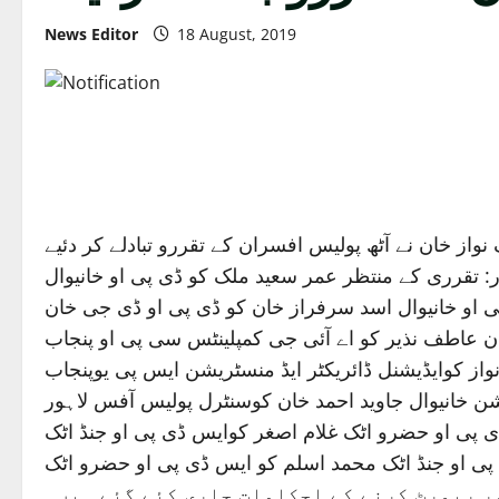
News Editor
18 August, 2019
واز خان نے آٹھ پولیس افسران کے تقررو تبادلے کر دئیے
ر: تقرری کے منتظر عمر سعید ملک کو ڈی پی او خانیوال
ی او خانیوال اسد سرفراز خان کو ڈی پی او ڈی جی خان
ن عاطف نذیر کو اے آئی جی کمپلینٹس سی پی او پنجاب
واز کوایڈیشنل ڈائریکٹر ایڈ منسٹریشن ایس پی یوپنجاب
شن خانیوال جاوید احمد خان کوسنٹرل پولیس آفس لاہور
ی پی او حضرو اٹک غلام اصغر کوایس ڈی پی او جنڈ اٹک
پی او جنڈ اٹک محمد اسلم کو ایس ڈی پی او حضرو اٹک
ور رپورٹ کرنے کے احکامات جاری کئے گئے ہیں۔