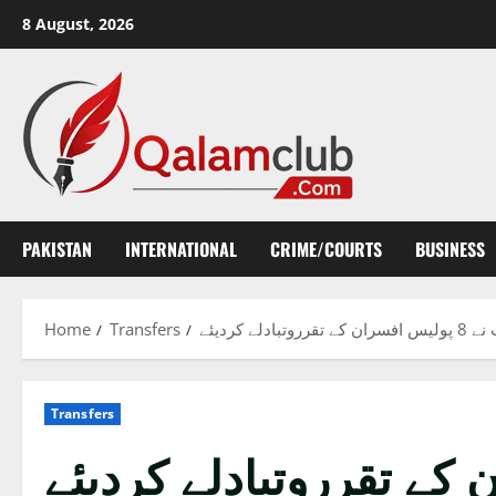
Skip
8 August, 2026
to
content
PAKISTAN
INTERNATIONAL
CRIME/COURTS
BUSINESS
Home
Transfers
بادلے کردیئے
Transfers